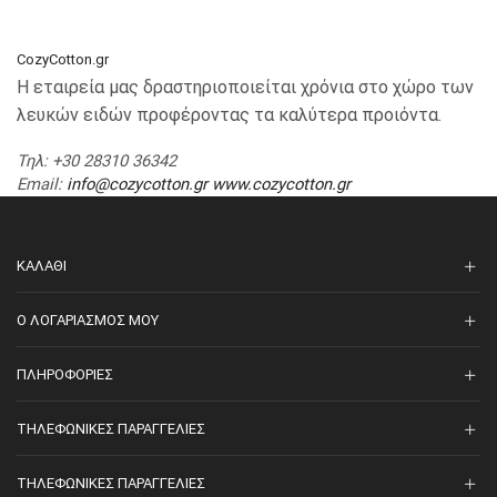
CozyCotton.gr
Η εταιρεία μας δραστηριοποιείται χρόνια στο χώρο των
λευκών ειδών προφέροντας τα καλύτερα προιόντα.
Τηλ
: +30 28310 36342
Email
:
info@cozycotton.gr
www.cozycotton.gr
ΚΑΛΆΘΙ
O ΛΟΓΑΡΙΑΣΜΌΣ ΜΟΥ
ΠΛΗΡΟΦΟΡΊΕΣ
ΤΗΛΕΦΩΝΙΚΈΣ ΠΑΡΑΓΓΕΛΊΕΣ
ΤΗΛΕΦΩΝΙΚΈΣ ΠΑΡΑΓΓΕΛΊΕΣ