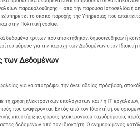
ωτικά προσωπικά δεδομένα είναι ευπρόσδεκτοι να επικοινωνή
γαλείων παρακολούθησης – από την παρούσα Ιστοσελίδα ή α
 εξυπηρετεί το σκοπό παροχής της Υπηρεσίας που απαιτείτ
αι στην Πολιτική cookie.
ικά δεδομένα τρίτων που αποκτήθηκαν, δημοσιεύθηκαν ή κοιν
τρίτου μέρους για την παροχή των Δεδομένων στον Ιδιοκτήτη
ας των Δεδομένων
φαλείας για να αποτρέψει την άνευ αδείας πρόσβαση, αποκά
 τη χρήση ηλεκτρονικών υπολογιστών και / ή IT εργαλείων
πούς που αναφέρονται. Εκτός από τον Ιδιοκτήτη, σε ορισμέ
ικής υποστήριξης, φορείς ηλεκτρονικού ταχυδρομείου, παρόχ
ργαστές δεδομένων από τον ιδιοκτήτη. Ο ενημερωμένος κατ