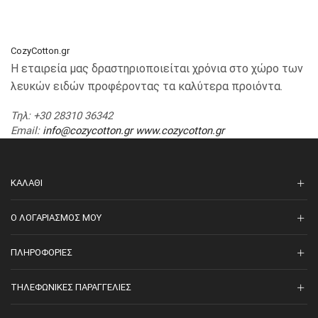
CozyCotton.gr
Η εταιρεία μας δραστηριοποιείται χρόνια στο χώρο των
λευκών ειδών προφέροντας τα καλύτερα προιόντα.
Τηλ
: +30 28310 36342
Email
:
info@cozycotton.gr
www.cozycotton.gr
ΚΑΛΆΘΙ
O ΛΟΓΑΡΙΑΣΜΌΣ ΜΟΥ
ΠΛΗΡΟΦΟΡΊΕΣ
ΤΗΛΕΦΩΝΙΚΈΣ ΠΑΡΑΓΓΕΛΊΕΣ