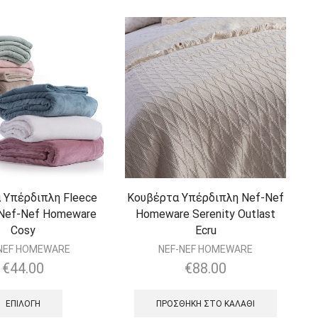
 Υπέρδιπλη Fleece
Κουβέρτα Υπέρδιπλη Nef-Nef
Nef-Nef Homeware
Homeware Serenity Outlast
Cosy
Ecru
NEF HOMEWARE
NEF-NEF HOMEWARE
€
44.00
€
88.00
ΕΠΙΛΟΓΉ
ΠΡΟΣΘΉΚΗ ΣΤΟ ΚΑΛΆΘΙ