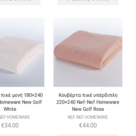
πικέ μονή 180×240
Κουβέρτα πικέ υπέρδιπλη
Homeware New Golf
220×240 Nef-Nef Homeware
White
New Golf Rose
NEF HOMEWARE
NEF-NEF HOMEWARE
€
34.00
€
44.00