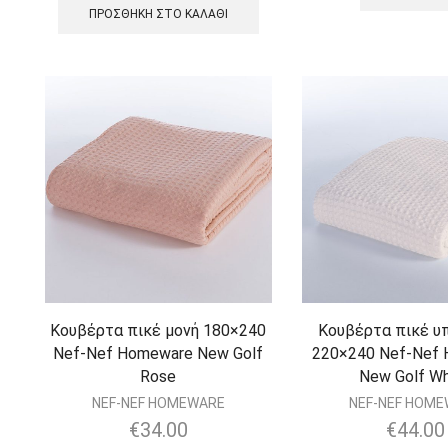
ΠΡΟΣΘΉΚΗ ΣΤΟ ΚΑΛΆΘΙ
Κουβέρτα πικέ μονή 180×240
Κουβέρτα πικέ υ
Nef-Nef Homeware New Golf
220×240 Nef-Nef
Rose
New Golf Wh
NEF-NEF HOMEWARE
NEF-NEF HOM
€
34.00
€
44.00