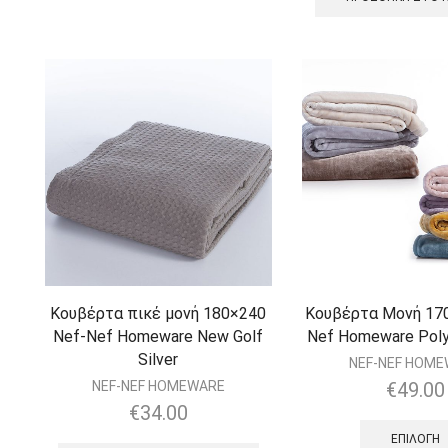
Κουβέρτα πικέ μονή 180×240
Κουβέρτα Μονή 17
Nef-Nef Homeware New Golf
Nef Homeware Poly
Silver
NEF-NEF HOM
NEF-NEF HOMEWARE
€
49.00
€
34.00
ΕΠΙΛΟΓΉ