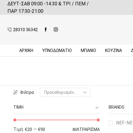
ΔΕΥΤ-ΣΑΒ 09:00 -14:30 & ΤΡΙ / ΠΕΜ /
 αγορές πάνω από 59€*
Πληροφορίες
ΠΑΡ 17:30-21:00
28310 36342
ΑΡΧΙΚΉ
ΥΠΝΟΔΩΜΑΤΙΟ
ΜΠΆΝΙΟ
ΚΟΥΖΊΝΑ
Φίλτρα
ΤΙΜΉ
BRANDS
NEF-N
Τιμή:
—
€20
€90
ΦΙΛΤΡΆΡΙΣΜΑ