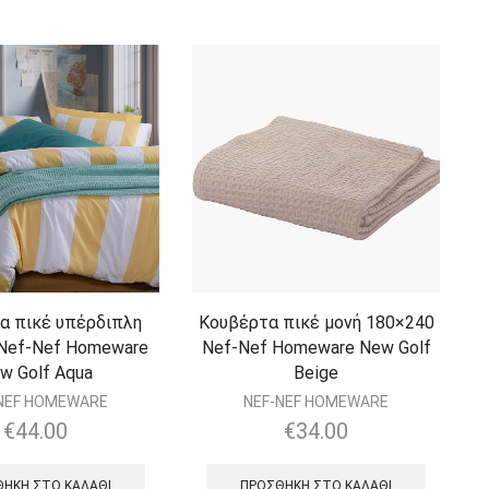
α πικέ υπέρδιπλη
Κουβέρτα πικέ μονή 180×240
Nef-Nef Homeware
Nef-Nef Homeware New Golf
w Golf Aqua
Beige
NEF HOMEWARE
NEF-NEF HOMEWARE
€
44.00
€
34.00
ΉΚΗ ΣΤΟ ΚΑΛΆΘΙ
ΠΡΟΣΘΉΚΗ ΣΤΟ ΚΑΛΆΘΙ