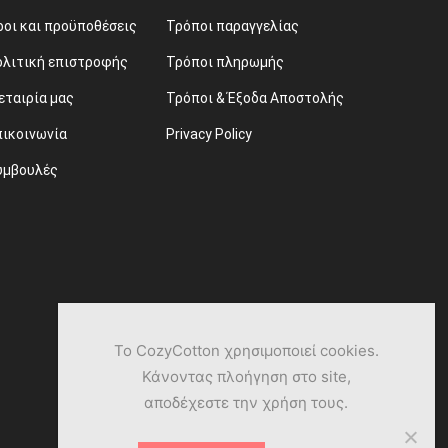
ροι και προϋποθέσεις
Τρόποι παραγγελίας
ολιτική επιστροφής
Τρόποι πληρωμής
εταιρία μας
Τρόποι & Έξοδα Αποστολής
πικοινωνία
Privacy Policy
υμβουλές
Το CozyCotton χρησιμοποιεί cookies.
Κάνοντας πλοήγηση στο site,
αποδέχεστε την χρήση τους.