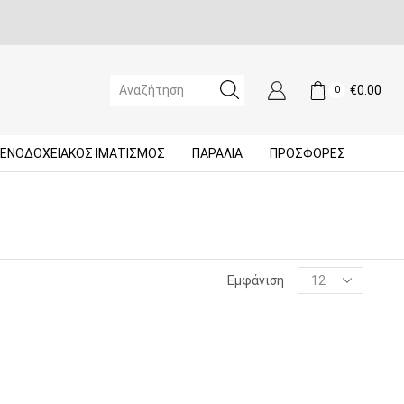
€
0.00
0
SEARCH
INPUT
ΞΕΝΟΔΟΧΕΙΑΚΌΣ ΙΜΑΤΙΣΜΌΣ
ΠΑΡΑΛΙΑ
ΠΡΟΣΦΟΡΈΣ
Products
Εμφάνιση
per
page