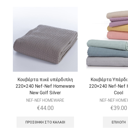
Κουβέρτα πικέ υπέρδιπλη
Κουβέρτα Υπέρδι
220×240 Nef-Nef Homeware
220×240 Nef-Nef
New Golf Silver
Cool
NEF-NEF HOMEWARE
NEF-NEF HOM
€
44.00
€
39.00
ΠΡΟΣΘΉΚΗ ΣΤΟ ΚΑΛΆΘΙ
ΕΠΙΛΟΓΉ