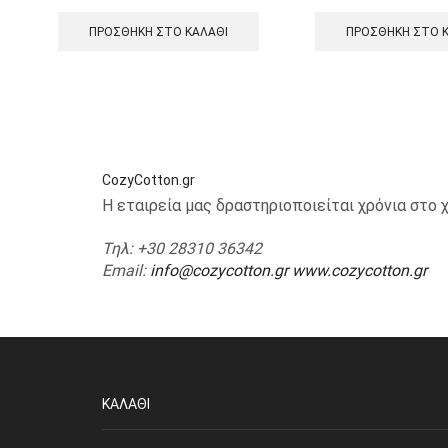
ΠΡΟΣΘΉΚΗ ΣΤΟ ΚΑΛΆΘΙ
ΠΡΟΣΘΉΚΗ ΣΤΟ 
CozyCotton.gr
Η εταιρεία μας δραστηριοποιείται χρόνια στ
Τηλ
: +30 28310 36342
Email
:
info@cozycotton.gr
www.cozycotton.gr
ΚΑΛΆΘΙ