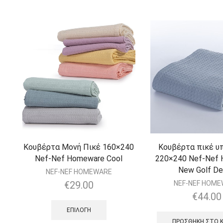
Κουβέρτα Μονή Πικέ 160×240
Κουβέρτα πικέ υ
Nef-Nef Homeware Cool
220×240 Nef-Nef
New Golf D
NEF-NEF HOMEWARE
€
29.00
NEF-NEF HOM
€
44.00
ΕΠΙΛΟΓΉ
ΠΡΟΣΘΉΚΗ ΣΤΟ 