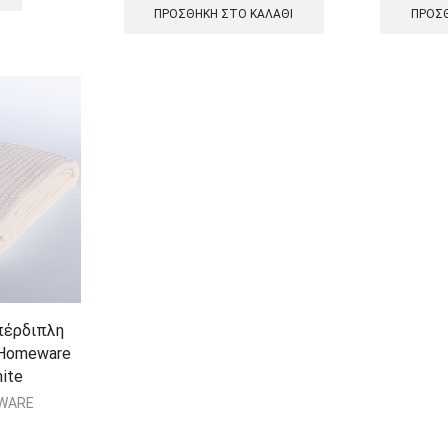
ΠΡΟΣΘΉΚΗ ΣΤΟ ΚΑΛΆΘΙ
ΠΡΟΣΘ
πέρδιπλη
 Homeware
ite
EWARE