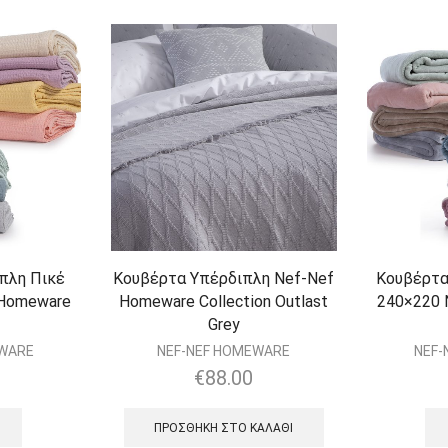
πλη Πικέ
Κουβέρτα Υπέρδιπλη Nef-Nef
Κουβέρτα
 Homeware
Homeware Collection Outlast
240×220 
Grey
EWARE
NEF-NEF HOMEWARE
NEF-
€
88.00
ΠΡΟΣΘΉΚΗ ΣΤΟ ΚΑΛΆΘΙ