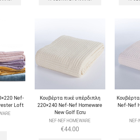
0×220 Nef-
Κουβέρτα πικέ υπέρδιπλη
Κουβέρτα 
ester Loft
220×240 Nef-Nef Homeware
Nef-Nef 
New Golf Ecru
EWARE
NEF-NEF HOMEWARE
NEF-
€
44.00