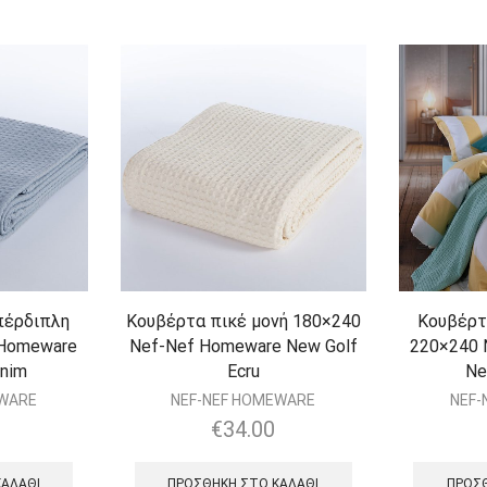
πέρδιπλη
Κουβέρτα πικέ μονή 180×240
Κουβέρτ
 Homeware
Nef-Nef Homeware New Golf
220×240 
enim
Ecru
Ne
EWARE
NEF-NEF HOMEWARE
NEF-
€
34.00
ΚΑΛΆΘΙ
ΠΡΟΣΘΉΚΗ ΣΤΟ ΚΑΛΆΘΙ
ΠΡΟΣΘ