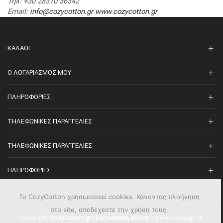
Τηλ
: +30 28310 36342
Email
:
info@cozycotton.gr
www.cozycotton.gr
ΚΑΛΆΘΙ
O ΛΟΓΑΡΙΑΣΜΌΣ ΜΟΥ
ΠΛΗΡΟΦΟΡΊΕΣ
ΤΗΛΕΦΩΝΙΚΈΣ ΠΑΡΑΓΓΕΛΊΕΣ
ΤΗΛΕΦΩΝΙΚΈΣ ΠΑΡΑΓΓΕΛΊΕΣ
ΠΛΗΡΟΦΟΡΊΕΣ
Το CozyCotton χρησιμοποιεί cookies. Κάνοντας πλοήγηση
στο site, αποδέχεστε την χρήση τους.
Copyright
CozyCotton.gr
|
Κατασκευή eShop
by web2design.gr