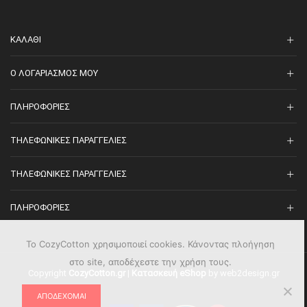
ΚΑΛΆΘΙ
O ΛΟΓΑΡΙΑΣΜΌΣ ΜΟΥ
ΠΛΗΡΟΦΟΡΊΕΣ
ΤΗΛΕΦΩΝΙΚΈΣ ΠΑΡΑΓΓΕΛΊΕΣ
ΤΗΛΕΦΩΝΙΚΈΣ ΠΑΡΑΓΓΕΛΊΕΣ
ΠΛΗΡΟΦΟΡΊΕΣ
Το CozyCotton χρησιμοποιεί cookies. Κάνοντας πλοήγηση
στο site, αποδέχεστε την χρήση τους.
Copyright
CozyCotton.gr
|
Κατασκευή eShop
by web2design.gr
ΑΠΟΔΈΧΟΜΑΙ