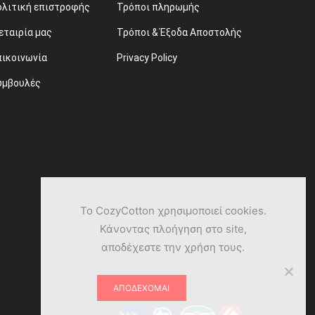
ολιτική επιστροφής
Τρόποι πληρωμής
εταιρία μας
Τρόποι & Έξοδα Αποστολής
πικοινωνία
Privacy Policy
υμβουλές
Το CozyCotton χρησιμοποιεί cookies.
Κάνοντας πλοήγηση στο site,
αποδέχεστε την χρήση τους.
ΑΠΟΔΈΧΟΜΑΙ