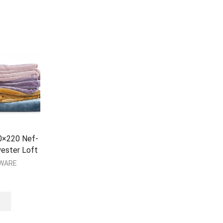
0×220 Nef-
ester Loft
EWARE