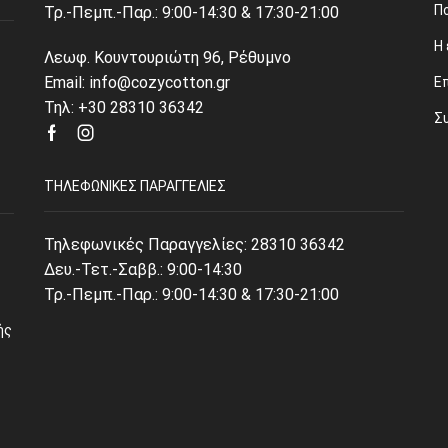
Π
Τρ.-Πεμπ.-Παρ.: 9:00-14:30 & 17:30-21:00
Η 
Λεωφ. Κουντουριώτη 96, Ρέθυμνο
Email: info@cozycotton.gr
Ε
Τηλ: +30 28310 36342
Σ
Facebook
Instagram
ΤΗΛΕΦΩΝΙΚΈΣ ΠΑΡΑΓΓΕΛΊΕΣ
Τηλεφωνικές Παραγγελίες:
28310 36342
Δευ.-Τετ.-Σαββ.: 9:00-14:30
Τρ.-Πεμπ.-Παρ.: 9:00-14:30 & 17:30-21:00
ής