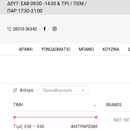
ΔΕΥΤ-ΣΑΒ 09:00 -14:30 & ΤΡΙ / ΠΕΜ /
 αγορές πάνω από 59€*
Πληροφορίες
ΠΑΡ 17:30-21:00
28310 36342
ΑΡΧΙΚΉ
ΥΠΝΟΔΩΜΑΤΙΟ
ΜΠΆΝΙΟ
ΚΟΥΖΊΝΑ
Φίλτρα
ΤΙΜΉ
BRANDS
NEF-N
Τιμή:
—
€30
€50
ΦΙΛΤΡΆΡΙΣΜΑ