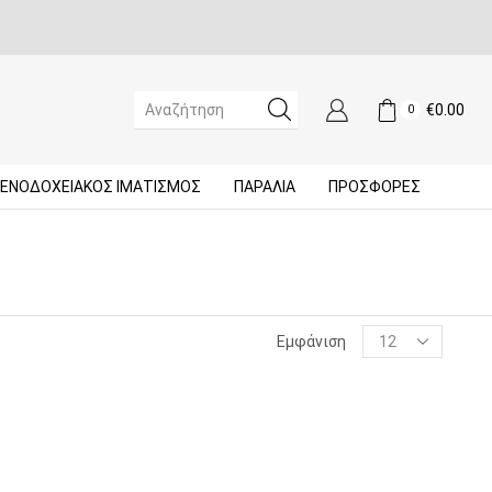
€
0.00
0
SEARCH
INPUT
ΞΕΝΟΔΟΧΕΙΑΚΌΣ ΙΜΑΤΙΣΜΌΣ
ΠΑΡΑΛΙΑ
ΠΡΟΣΦΟΡΈΣ
Products
Εμφάνιση
per
page