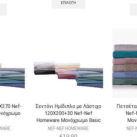
ΕΠΙΛΟΓΉ
Χ270 Nef-
Σεντόνι Ημίδιπλο με Λάστιχο
Πετσέτα
ονόχρωμο
120Χ200+30 Nef-Nef
Nef-
Homeware Μονόχρωμο Basic
Μον
EWARE
NEF-NEF HOMEWARE
NEF-
€
19.90