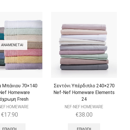
ΑΝΑΜΈΝΕΤΑΙ
 Μπάνιου 70×140
Σεντόνι Υπέρδιπλο 240×270
Nef Homeware
Nef-Nef Homeware Elements
όχρωμη Fresh
24
NEF HOMEWARE
NEF-NEF HOMEWARE
€
17.90
€
38.00
ΕΠΙΛΟΓΉ
ΕΠΙΛΟΓΉ