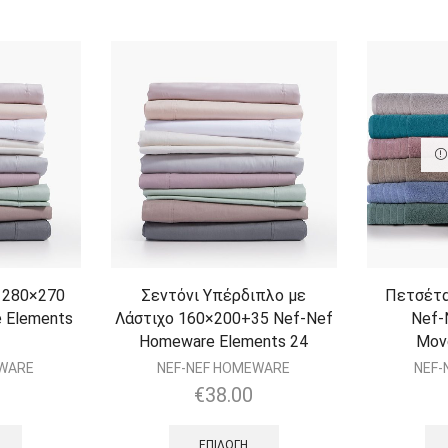
e 280×270
Σεντόνι Υπέρδιπλο με
Πετσέτα
 Elements
Λάστιχο 160×200+35 Nef-Nef
Nef-
Homeware Elements 24
Μον
EWARE
NEF-NEF HOMEWARE
NEF-
€
38.00
ΕΠΙΛΟΓΉ