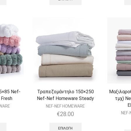
5×85 Nef-
Τραπεζομάντηλο 150×250
Μαξιλαροθ
 Fresh
Nef-Nef Homeware Steady
τμχ) N
E
EWARE
NEF-NEF HOMEWARE
€
28.00
NEF-
ΕΠΙΛΟΓΉ