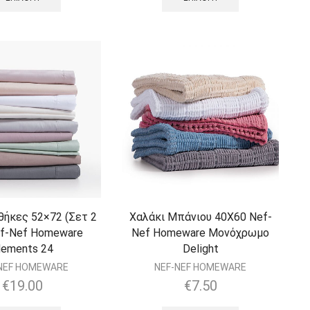
ήκες 52×72 (Σετ 2
Χαλάκι Μπάνιου 40Χ60 Nef-
ef-Nef Homeware
Nef Homeware Μονόχρωμο
lements 24
Delight
NEF HOMEWARE
NEF-NEF HOMEWARE
€
19.00
€
7.50