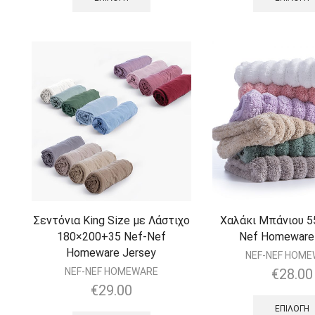
Σεντόνια King Size με Λάστιχο
Χαλάκι Μπάνιου 5
180×200+35 Nef-Nef
Nef Homeware
Homeware Jersey
NEF-NEF HOM
NEF-NEF HOMEWARE
€
28.00
€
29.00
ΕΠΙΛΟΓΉ