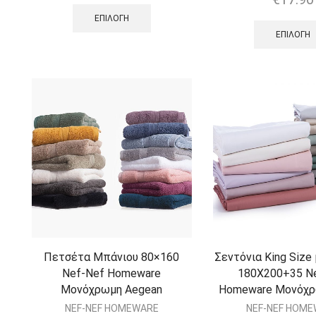
ΕΠΙΛΟΓΉ
ΕΠΙΛΟΓΉ
Πετσέτα Μπάνιου 80×160
Σεντόνια King Size
Nef-Nef Homeware
180Χ200+35 N
Μονόχρωμη Aegean
Homeware Μονόχρ
NEF-NEF HOMEWARE
NEF-NEF HOM