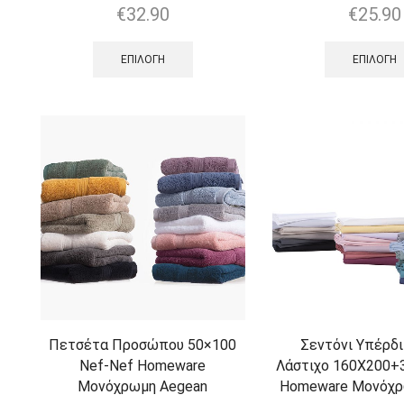
€
32.90
€
25.90
ΕΠΙΛΟΓΉ
ΕΠΙΛΟΓΉ
Πετσέτα Προσώπου 50×100
Σεντόνι Υπέρδ
Nef-Nef Homeware
Λάστιχο 160Χ200+
Μονόχρωμη Aegean
Homeware Μονόχρ