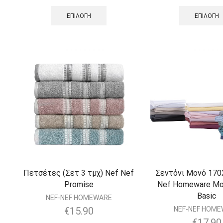
ΕΠΙΛΟΓΉ
ΕΠΙΛΟΓΉ
Πετσέτες (Σετ 3 τμχ) Nef Nef
Σεντόνι Μονό 170
Promise
Nef Homeware Μ
Basic
NEF-NEF HOMEWARE
€
15.90
NEF-NEF HOM
€
17.90