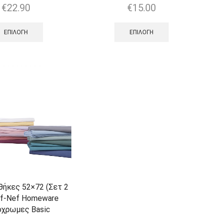
€
22.90
€
15.00
ΕΠΙΛΟΓΉ
ΕΠΙΛΟΓΉ
ήκες 52×72 (Σετ 2
ef-Nef Homeware
χρωμες Basic