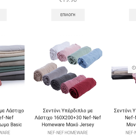
ΕΠΙΛΟΓΉ
 με Λάστιχο
Σεντόνι Υπέρδιπλο με
Σεντόνι 
ef-Nef
Λάστιχο 160Χ200+30 Nef-Nef
Nef-
ωμο Basic
Homeware Μακό Jersey
Μον
EWARE
NEF-NEF HOMEWARE
NEF-