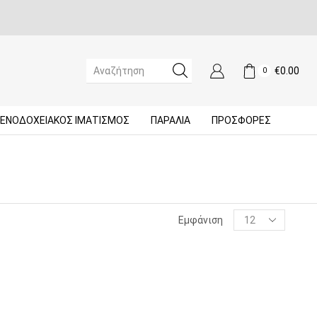
€
0.00
0
SEARCH
INPUT
ΞΕΝΟΔΟΧΕΙΑΚΌΣ ΙΜΑΤΙΣΜΌΣ
ΠΑΡΑΛΙΑ
ΠΡΟΣΦΟΡΈΣ
Products
Εμφάνιση
per
page