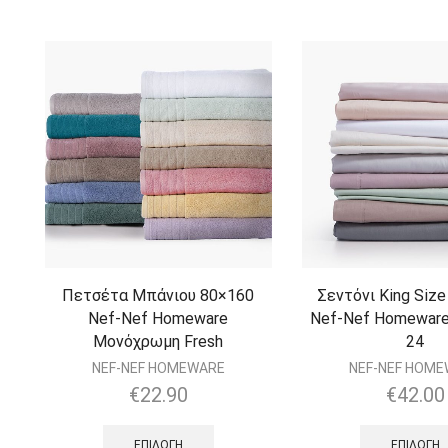
Πετσέτα Μπάνιου 80×160
Σεντόνι King Siz
Nef-Nef Homeware
Nef-Nef Homeware
Μονόχρωμη Fresh
24
NEF-NEF HOMEWARE
NEF-NEF HOM
€
22.90
€
42.00
ΕΠΙΛΟΓΉ
ΕΠΙΛΟΓΉ