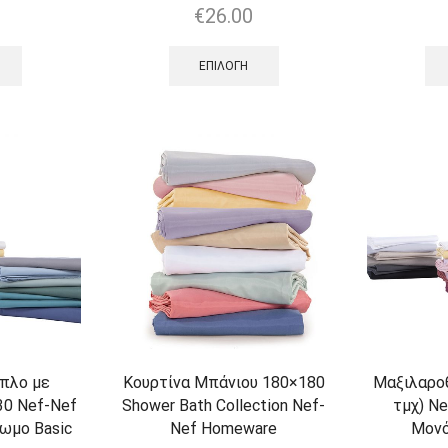
€
26.00
ΕΠΙΛΟΓΉ
ιπλο με
Κουρτίνα Μπάνιου 180×180
Μαξιλαροθ
30 Nef-Nef
Shower Bath Collection Nef-
τμχ) N
ωμο Basic
Nef Homeware
Μονό