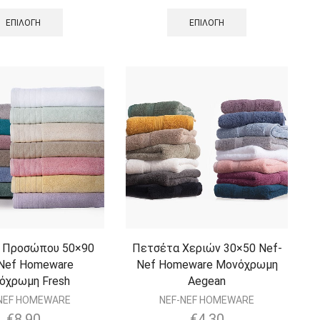
ΕΠΙΛΟΓΉ
ΕΠΙΛΟΓΉ
 Προσώπου 50×90
Πετσέτα Χεριών 30×50 Nef-
Nef Homeware
Nef Homeware Μονόχρωμη
όχρωμη Fresh
Aegean
NEF HOMEWARE
NEF-NEF HOMEWARE
€
8.90
€
4.30