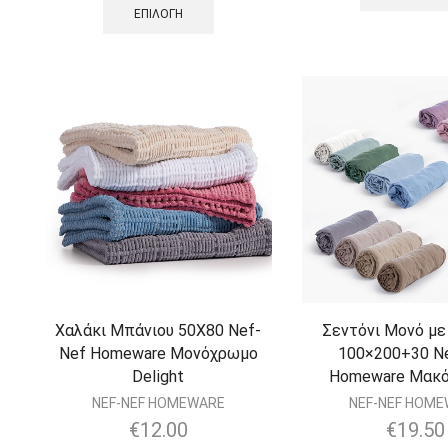
ΕΠΙΛΟΓΉ
Χαλάκι Μπάνιου 50Χ80 Nef-
Σεντόνι Μονό με
Nef Homeware Μονόχρωμο
100×200+30 N
Delight
Homeware Μακό
NEF-NEF HOMEWARE
NEF-NEF HOM
€
12.00
€
19.50