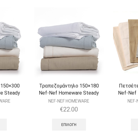
 150×300
Τραπεζομάντηλο 150×180
Πετσέτε
e Steady
Nef-Nef Homeware Steady
Nef-Nef
EWARE
NEF-NEF HOMEWARE
NEF-
€
22.00
ΕΠΙΛΟΓΉ