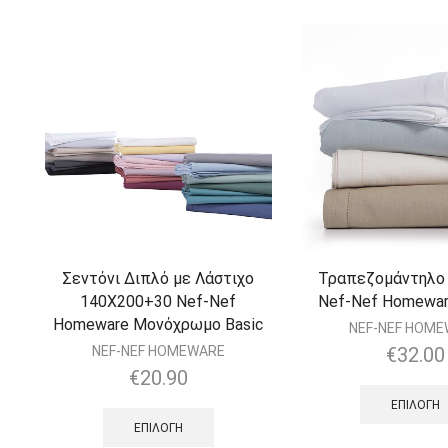
Σεντόνι Διπλό με Λάστιχο
Τραπεζομάντηλο
140Χ200+30 Nef-Nef
Nef-Nef Homewar
Homeware Μονόχρωμο Basic
NEF-NEF HOM
NEF-NEF HOMEWARE
€
32.00
€
20.90
ΕΠΙΛΟΓΉ
ΕΠΙΛΟΓΉ