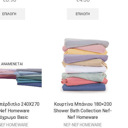
ΕΠΙΛΟΓΉ
ΕΠΙΛΟΓΉ
ΑΝΑΜΈΝΕΤΑΙ
Υπέρδιπλο 240Χ270
Κουρτίνα Μπάνιου 180×200
Nef Homeware
Shower Bath Collection Nef-
όχρωμο Basic
Nef Homeware
NEF HOMEWARE
NEF-NEF HOMEWARE