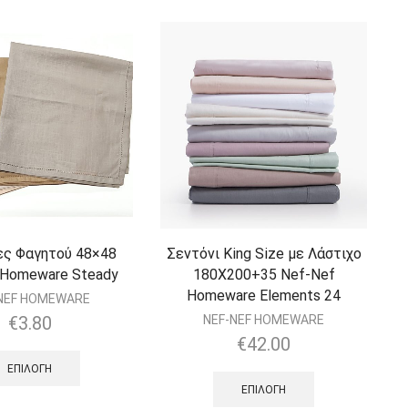
ς Φαγητού 48×48
Σεντόνι King Size με Λάστιχο
 Homeware Steady
180Χ200+35 Nef-Nef
Homeware Elements 24
NEF HOMEWARE
€
3.80
NEF-NEF HOMEWARE
€
42.00
ΕΠΙΛΟΓΉ
ΕΠΙΛΟΓΉ