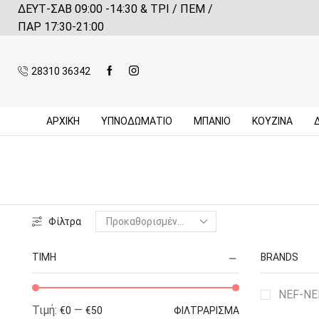
ΔΕΥΤ-ΣΑΒ 09:00 -14:30 & ΤΡΙ / ΠΕΜ /
 αγορές πάνω από 59€*
Πληροφορίες
ΠΑΡ 17:30-21:00
28310 36342
ΑΡΧΙΚΉ
ΥΠΝΟΔΩΜΑΤΙΟ
ΜΠΆΝΙΟ
ΚΟΥΖΊΝΑ
Φίλτρα
ΤΙΜΉ
BRANDS
NEF-N
Τιμή:
—
€0
€50
ΦΙΛΤΡΆΡΙΣΜΑ