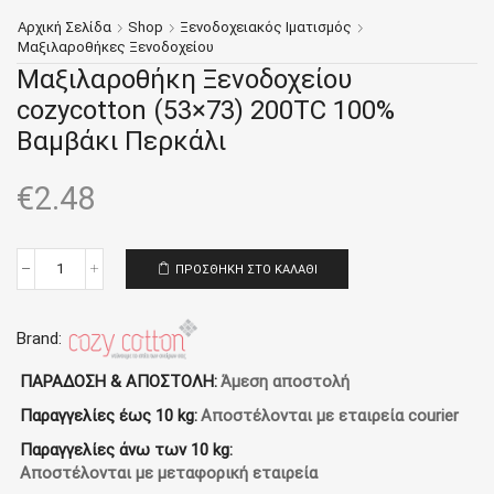
Αρχική Σελίδα
Shop
Ξενοδοχειακός Ιματισμός
Μαξιλαροθήκες Ξενοδοχείου
Μαξιλαροθήκη Ξενοδοχείου
cozycotton (53×73) 200TC 100%
Βαμβάκι Περκάλι
€
2.48
ΠΡΟΣΘΉΚΗ ΣΤΟ ΚΑΛΆΘΙ
Μαξιλαροθήκη
Ξενοδοχείου
cozycotton
(53x73)
Brand:
200TC
100%
ΠΑΡΑΔΟΣΗ & ΑΠΟΣΤΟΛΗ:
Άμεση αποστολή
Βαμβάκι
Παραγγελίες έως 10 kg:
Αποστέλονται με εταιρεία courier
Περκάλι
ποσότητα
Παραγγελίες άνω των 10 kg:
Αποστέλονται με μεταφορική εταιρεία