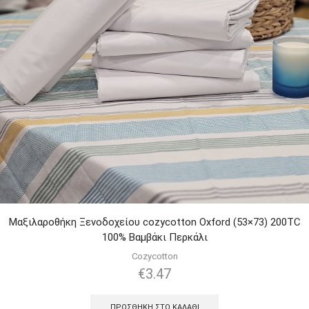
Μαξιλαροθήκη Ξενοδοχείου cozycotton Oxford (53×73) 200TC
100% Βαμβάκι Περκάλι
Cozycotton
€
3.47
ΠΡΟΣΘΉΚΗ ΣΤΟ ΚΑΛΆΘΙ