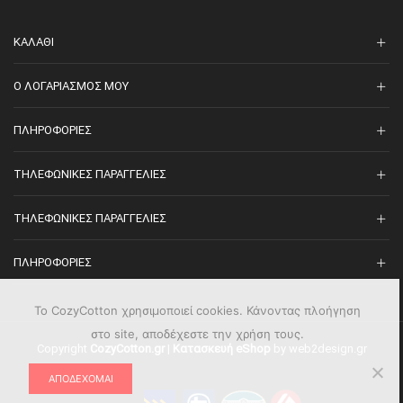
ΚΑΛΆΘΙ
O ΛΟΓΑΡΙΑΣΜΌΣ ΜΟΥ
ΠΛΗΡΟΦΟΡΊΕΣ
ΤΗΛΕΦΩΝΙΚΈΣ ΠΑΡΑΓΓΕΛΊΕΣ
ΤΗΛΕΦΩΝΙΚΈΣ ΠΑΡΑΓΓΕΛΊΕΣ
ΠΛΗΡΟΦΟΡΊΕΣ
Το CozyCotton χρησιμοποιεί cookies. Κάνοντας πλοήγηση
στο site, αποδέχεστε την χρήση τους.
Copyright
CozyCotton.gr
|
Κατασκευή eShop
by web2design.gr
ΑΠΟΔΈΧΟΜΑΙ