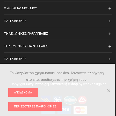
O ΛΟΓΑΡΙΑΣΜΌΣ ΜΟΥ
ΠΛΗΡΟΦΟΡΊΕΣ
ΤΗΛΕΦΩΝΙΚΈΣ ΠΑΡΑΓΓΕΛΊΕΣ
ΤΗΛΕΦΩΝΙΚΈΣ ΠΑΡΑΓΓΕΛΊΕΣ
ΠΛΗΡΟΦΟΡΊΕΣ
Το CozyCotton χρησιμοποιεί cookies. Κάνοντας πλοήγηση
στο site, αποδέχεστε την χρήση τους.
Copyright
CozyCotton.gr
|
Κατασκευή eShop
by web2design.gr
ΑΠΟΔΈΧΟΜΑΙ
ΠΕΡΙΣΣΌΤΕΡΕΣ ΠΛΗΡΟΦΟΡΊΕΣ