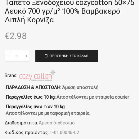
Ταπέτο Ξενοδοχείου cozycotton 50×75
Λευκό 700 γρ/μ² 100% Βαμβακερό
Διπλή Κορνίζα
€
2.98
ΠΡΟΣΘΉΚΗ ΣΤΟ ΚΑΛΆΘΙ
Ταπέτο
Ξενοδοχείου
cozycotton
50x75
Brand:
Λευκό
700
ΠΑΡΑΔΟΣΗ & ΑΠΟΣΤΟΛΗ:
Άμεση αποστολή
γρ/
Παραγγελίες έως 10 kg:
Αποστέλονται με εταιρεία courier
μ²
100%
Παραγγελίες άνω των 10 kg:
Βαμβακερό
Αποστέλονται με μεταφορική εταιρεία
Διπλή
Κορνίζα
Διαθεσιμότητα:
Άμεσα διαθέσιμο
ποσότητα
Κωδικός προϊόντος:
1-01.00046-02