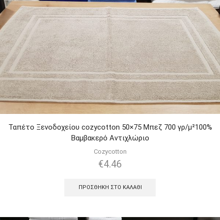
Ταπέτο Ξενοδοχείου cozycotton 50×75 Μπεζ 700 γρ/μ²100%
Βαμβακερό Αντιχλώριο
Cozycotton
€
4.46
ΠΡΟΣΘΉΚΗ ΣΤΟ ΚΑΛΆΘΙ