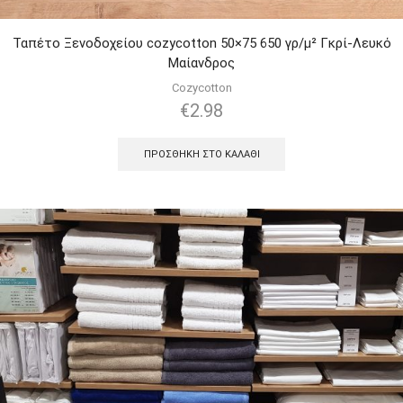
Ταπέτο Ξενοδοχείου cozycotton 50×75 650 γρ/μ² Γκρί-Λευκό
Μαίανδρος
Cozycotton
€
2.98
ΠΡΟΣΘΉΚΗ ΣΤΟ ΚΑΛΆΘΙ