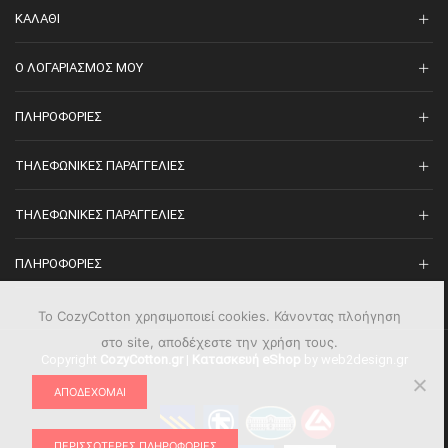
ΚΑΛΆΘΙ
O ΛΟΓΑΡΙΑΣΜΌΣ ΜΟΥ
ΠΛΗΡΟΦΟΡΊΕΣ
ΤΗΛΕΦΩΝΙΚΈΣ ΠΑΡΑΓΓΕΛΊΕΣ
ΤΗΛΕΦΩΝΙΚΈΣ ΠΑΡΑΓΓΕΛΊΕΣ
ΠΛΗΡΟΦΟΡΊΕΣ
Το CozyCotton χρησιμοποιεί cookies. Κάνοντας πλοήγηση
στο site, αποδέχεστε την χρήση τους.
Copyright
CozyCotton.gr
|
Κατασκευή eShop
by web2design.gr
ΑΠΟΔΈΧΟΜΑΙ
ΠΕΡΙΣΣΌΤΕΡΕΣ ΠΛΗΡΟΦΟΡΊΕΣ