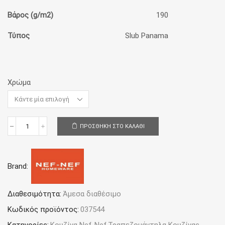
Βάρος (g/m2)
190
Τύπος
Slub Panama
Χρώμα
ΠΡΟΣΘΉΚΗ ΣΤΟ ΚΑΛΆΘΙ
Τραπεζομάντηλο
150x300
Nef-
Nef
Brand:
Homeware
Steady
ποσότητα
Διαθεσιμότητα:
Άμεσα διαθέσιμο
Κωδικός προϊόντος:
037544