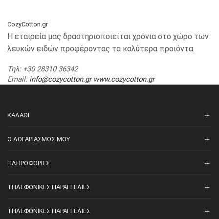
CozyCotton.gr
Η εταιρεία μας δραστηριοποιείται χρόνια στο χώρο των
λευκών ειδών προφέροντας τα καλύτερα προιόντα.
Τηλ
: +30 28310 36342
Email
:
info@cozycotton.gr
www.cozycotton.gr
ΚΑΛΆΘΙ
O ΛΟΓΑΡΙΑΣΜΌΣ ΜΟΥ
ΠΛΗΡΟΦΟΡΊΕΣ
ΤΗΛΕΦΩΝΙΚΈΣ ΠΑΡΑΓΓΕΛΊΕΣ
ΤΗΛΕΦΩΝΙΚΈΣ ΠΑΡΑΓΓΕΛΊΕΣ