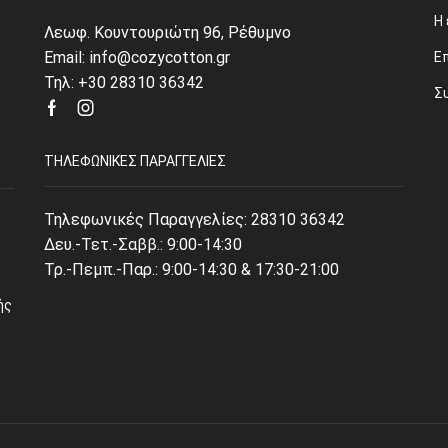
Η 
Λεωφ. Κουντουριώτη 96, Ρέθυμνο
Email: info@cozycotton.gr
Ε
Τηλ: +30 28310 36342
Σ
Facebook
Instagram
ΤΗΛΕΦΩΝΙΚΈΣ ΠΑΡΑΓΓΕΛΊΕΣ
Τηλεφωνικές Παραγγελίες:
28310 36342
Δευ.-Τετ.-Σαββ.: 9:00-14:30
Τρ.-Πεμπ.-Παρ.: 9:00-14:30 & 17:30-21:00
ής