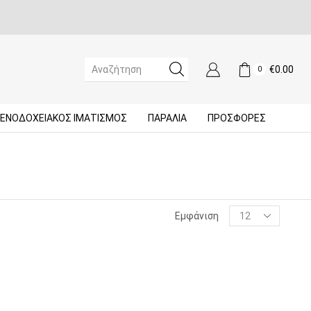
€
0.00
0
SEARCH
INPUT
ΞΕΝΟΔΟΧΕΙΑΚΌΣ ΙΜΑΤΙΣΜΌΣ
ΠΑΡΑΛΙΑ
ΠΡΟΣΦΟΡΈΣ
Products
Εμφάνιση
per
page