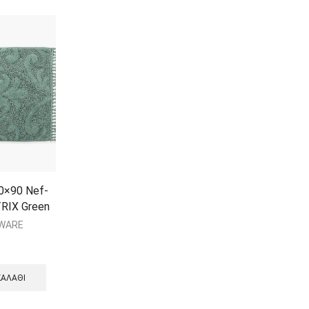
0×90 Nef-
RIX Green
EWARE
ΚΑΛΆΘΙ