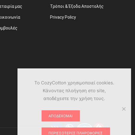
εταιρία μας
Τρόποι & Έξοδα Αποστολής
πικοινωνία
Privacy Policy
υμβουλές
Το CozyCotton χρησιμοποιεί cookies.
Κάνοντας πλοήγηση στο site,
αποδέχεστε την χρήση τους.
ΑΠΟΔΈΧΟΜΑΙ
ΠΕΡΙΣΣΌΤΕΡΕΣ ΠΛΗΡΟΦΟΡΊΕΣ