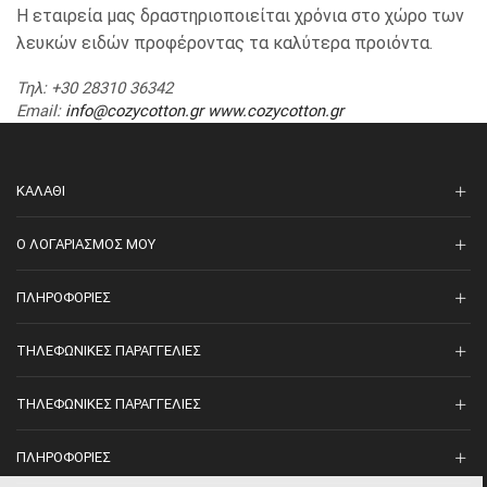
Η εταιρεία μας δραστηριοποιείται χρόνια στο χώρο των
λευκών ειδών προφέροντας τα καλύτερα προιόντα.
Τηλ
: +30 28310 36342
Email
:
info@cozycotton.gr
www.cozycotton.gr
ΚΑΛΆΘΙ
O ΛΟΓΑΡΙΑΣΜΌΣ ΜΟΥ
ΠΛΗΡΟΦΟΡΊΕΣ
ΤΗΛΕΦΩΝΙΚΈΣ ΠΑΡΑΓΓΕΛΊΕΣ
ΤΗΛΕΦΩΝΙΚΈΣ ΠΑΡΑΓΓΕΛΊΕΣ
ΠΛΗΡΟΦΟΡΊΕΣ