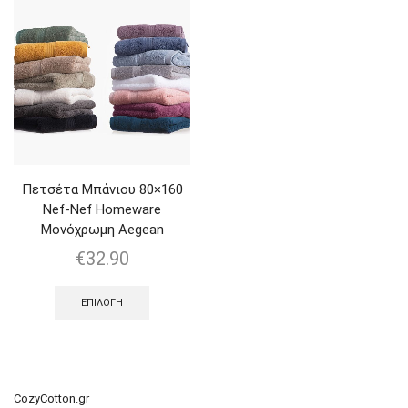
Πετσέτα Μπάνιου 80×160
Nef-Nef Homeware
Μονόχρωμη Aegean
€
32.90
ΕΠΙΛΟΓΉ
CozyCotton.gr