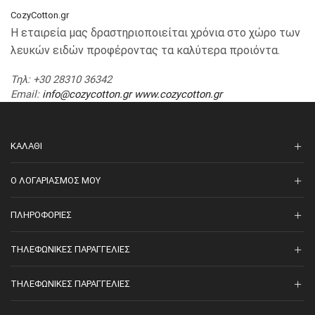
CozyCotton.gr
Η εταιρεία μας δραστηριοποιείται χρόνια στο χώρο των
λευκών ειδών προφέροντας τα καλύτερα προιόντα.
Τηλ
: +30 28310 36342
Email
:
info@cozycotton.gr
www.cozycotton.gr
ΚΑΛΆΘΙ
O ΛΟΓΑΡΙΑΣΜΌΣ ΜΟΥ
ΠΛΗΡΟΦΟΡΊΕΣ
ΤΗΛΕΦΩΝΙΚΈΣ ΠΑΡΑΓΓΕΛΊΕΣ
ΤΗΛΕΦΩΝΙΚΈΣ ΠΑΡΑΓΓΕΛΊΕΣ