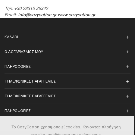
Τηλ
: +30 28310 36342
Email
:
info@cozycotton.gr
www.cozycotton.gr
ΚΑΛΆΘΙ
O ΛΟΓΑΡΙΑΣΜΌΣ ΜΟΥ
ΠΛΗΡΟΦΟΡΊΕΣ
ΤΗΛΕΦΩΝΙΚΈΣ ΠΑΡΑΓΓΕΛΊΕΣ
ΤΗΛΕΦΩΝΙΚΈΣ ΠΑΡΑΓΓΕΛΊΕΣ
ΠΛΗΡΟΦΟΡΊΕΣ
Το CozyCotton χρησιμοποιεί cookies. Κάνοντας πλοήγηση
στο site, αποδέχεστε την χρήση τους.