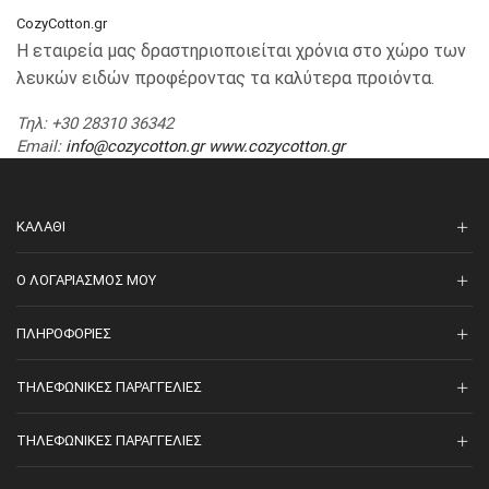
CozyCotton.gr
Η εταιρεία μας δραστηριοποιείται χρόνια στο χώρο των
λευκών ειδών προφέροντας τα καλύτερα προιόντα.
Τηλ
: +30 28310 36342
Email
:
info@cozycotton.gr
www.cozycotton.gr
ΚΑΛΆΘΙ
O ΛΟΓΑΡΙΑΣΜΌΣ ΜΟΥ
ΠΛΗΡΟΦΟΡΊΕΣ
ΤΗΛΕΦΩΝΙΚΈΣ ΠΑΡΑΓΓΕΛΊΕΣ
ΤΗΛΕΦΩΝΙΚΈΣ ΠΑΡΑΓΓΕΛΊΕΣ