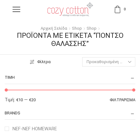
0
Αρχική Σελίδα
Shop
Shop
ΠΡΟΪΌΝΤΑ ΜΕ ΕΤΙΚΈΤΑ “ΠΌΝΤΣΟ
ΘΑΛΆΣΣΗΣ”
Φίλτρα
ΤΙΜΉ
Τιμή:
—
€10
€20
ΦΙΛΤΡΆΡΙΣΜΑ
BRANDS
NEF-NEF HOMEWARE