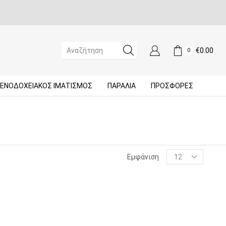
€
0.00
0
SEARCH
INPUT
ΞΕΝΟΔΟΧΕΙΑΚΌΣ ΙΜΑΤΙΣΜΌΣ
ΠΑΡΑΛΙΑ
ΠΡΟΣΦΟΡΈΣ
Products
Εμφάνιση
per
page