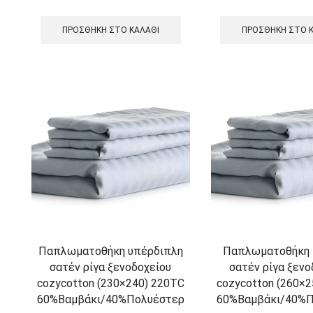
ΠΡΟΣΘΉΚΗ ΣΤΟ ΚΑΛΆΘΙ
ΠΡΟΣΘΉΚΗ ΣΤΟ 
Παπλωματοθήκη υπέρδιπλη
Παπλωματοθήκη K
σατέν ρίγα ξενοδοχείου
σατέν ρίγα ξενο
cozycotton (230×240) 220TC
cozycotton (260×2
60%Βαμβάκι/40%Πολυέστερ
60%Βαμβάκι/40%Π