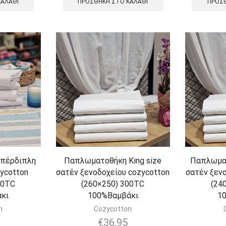
ΚΑΛΆΘΙ
ΠΡΟΣΘΉΚΗ ΣΤΟ ΚΑΛΆΘΙ
ΠΡΟΣΘ
πέρδιπλη
Παπλωματοθήκη King size
Παπλωμα
ycotton
σατέν ξενοδοχείου cozycotton
σατέν ξεν
00TC
(260×250) 300TC
(24
κι
100%Βαμβάκι
1
n
Cozycotton
€
36.95