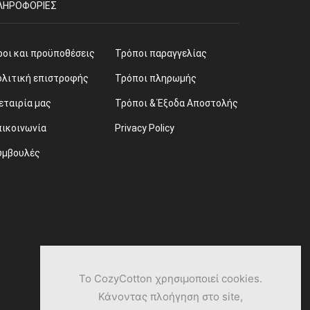
ΛΗΡΟΦΟΡΊΕΣ
ροι και προϋποθέσεις
Τρόποι παραγγελίας
ολιτική επιστροφής
Τρόποι πληρωμής
εταιρία μας
Τρόποι & Έξοδα Αποστολής
πικοινωνία
Privacy Policy
υμβουλές
Το CozyCotton χρησιμοποιεί cookies.
Κάνοντας πλοήγηση στο site,