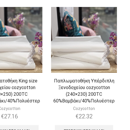
τοθήκη King size
Παπλωματοθήκη Υπέρδιπλη
χείου cozycotton
Ξενοδοχείου cozycotton
0×250) 200TC
(240×230) 200TC
άκι/40%Πολυέστερ
60%Βαμβάκι/40%Πολυέστερ
Cozycotton
Cozycotton
€
27.16
€
22.32