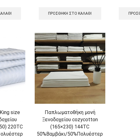
ΚΑΛΆΘΙ
ΠΡΟΣΘΉΚΗ ΣΤΟ ΚΑΛΆΘΙ
ΠΡΟΣΘ
ing size
Παπλωματοθήκη μονή
δοχείου
Ξενοδοχείου cozycotton
50) 220TC
(165×230) 144TC
ολυέστερ
50%Βαμβάκι/50%Πολυέστερ