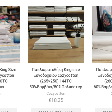
ing Size
Παπλωματοθήκη King size
Παπλωμα
ycotton
Ξενοδοχείου cozycotton
Ξενοδο
00TC
(265×250) 144TC
(26
κι
50%Βαμβάκι/50%Πολυέστερ
60%Βαμβ
n
Cozycotton
€
18.35