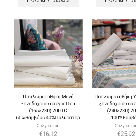
ΠΡΟΣΘΉΚΗ ΣΤΟ ΚΑΛΆΘΙ
ΠΡΟΣΘΉΚΗ ΣΤΟ 
Παπλωματοθήκη Μονή
Παπλωματοθήκη Υ
Ξενοδοχείου cozycotton
ξενοδοχείου coz
(165×230) 200TC
(240×230) 2
60%Βαμβάκι/40%Πολυέστερ
100%Βαμβά
Cozycotton
Cozycotto
€
16.12
€
25.92