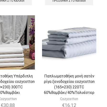
ΉΚΗ ΣΤΟ ΚΑΛΆΘΙ
ΠΡΟΣΘΉΚΗ ΣΤΟ ΚΑΛΆΘΙ
τοθήκη Υπέρδιπλη
Παπλωματοθήκη μονή σατέν
οδοχείου cozycotton
ρίγα ξενοδοχείου cozycotton
0×230) 300TC
(165×230) 220TC
00%Βαμβάκι
60%Βαμβάκι/40%Πολυέστερ
Cozycotton
Cozycotton
€
30.88
€
16.12