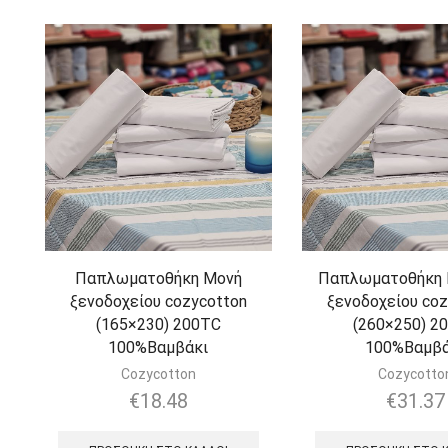
Παπλωματοθήκη Μονή
Παπλωματοθήκη K
ξενοδοχείου cozycotton
ξενοδοχείου coz
(165×230) 200TC
(260×250) 2
100%Βαμβάκι
100%Βαμβά
Cozycotton
Cozycotto
€
18.48
€
31.37