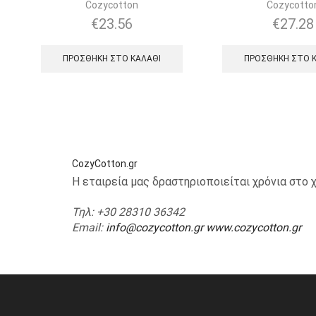
Cozycotton
Cozycotto
€
23.56
€
27.28
ΠΡΟΣΘΉΚΗ ΣΤΟ ΚΑΛΆΘΙ
ΠΡΟΣΘΉΚΗ ΣΤΟ 
CozyCotton.gr
Η εταιρεία μας δραστηριοποιείται χρόνια στ
Τηλ
: +30 28310 36342
Email
:
info@cozycotton.gr
www.cozycotton.gr