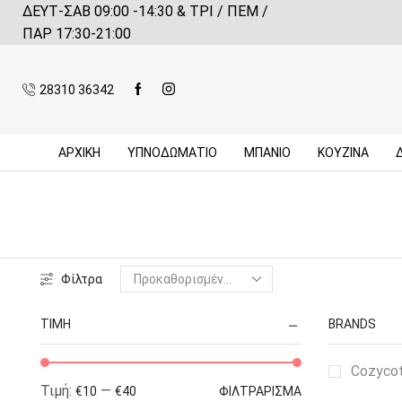
ΔΕΥΤ-ΣΑΒ 09:00 -14:30 & ΤΡΙ / ΠΕΜ /
 αγορές πάνω από 59€*
Πληροφορίες
ΠΑΡ 17:30-21:00
28310 36342
ΑΡΧΙΚΉ
ΥΠΝΟΔΩΜΑΤΙΟ
ΜΠΆΝΙΟ
ΚΟΥΖΊΝΑ
Φίλτρα
ΤΙΜΉ
BRANDS
Cozyco
Τιμή:
—
€10
€40
ΦΙΛΤΡΆΡΙΣΜΑ