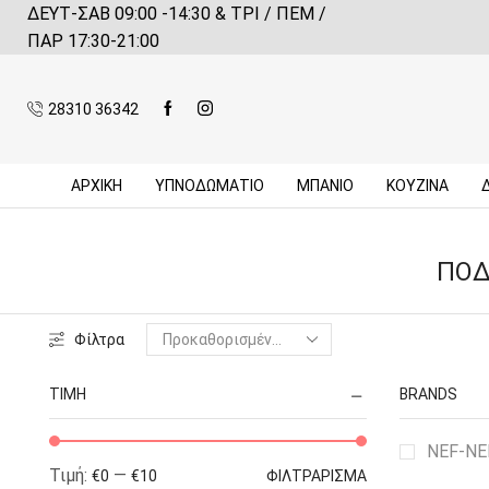
ΔΕΥΤ-ΣΑΒ 09:00 -14:30 & ΤΡΙ / ΠΕΜ /
 αγορές πάνω από 59€*
Πληροφορίες
ΠΑΡ 17:30-21:00
28310 36342
ΑΡΧΙΚΉ
ΥΠΝΟΔΩΜΑΤΙΟ
ΜΠΆΝΙΟ
ΚΟΥΖΊΝΑ
ΠΟΔ
Φίλτρα
ΤΙΜΉ
BRANDS
NEF-N
Τιμή:
—
€0
€10
ΦΙΛΤΡΆΡΙΣΜΑ