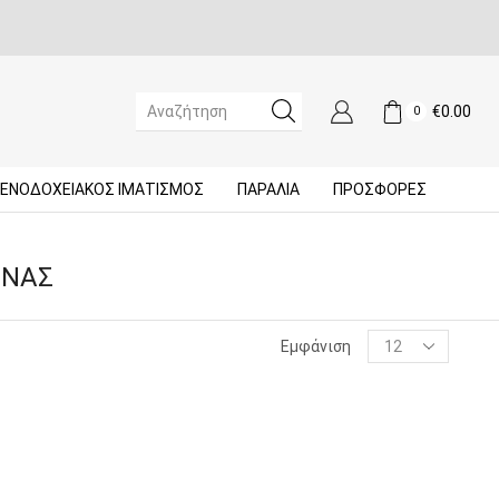
€
0.00
0
SEARCH
INPUT
ΞΕΝΟΔΟΧΕΙΑΚΌΣ ΙΜΑΤΙΣΜΌΣ
ΠΑΡΑΛΙΑ
ΠΡΟΣΦΟΡΈΣ
ΊΝΑΣ
Products
Εμφάνιση
per
page