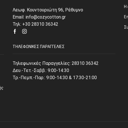
Η 
Λεωφ. Κουντουριώτη 96, Ρέθυμνο
Email: info@cozycotton.gr
Ε
Τηλ: +30 28310 36342
Σ
Facebook
Instagram
ΤΗΛΕΦΩΝΙΚΈΣ ΠΑΡΑΓΓΕΛΊΕΣ
Τηλεφωνικές Παραγγελίες:
28310 36342
Δευ.-Τετ.-Σαββ.: 9:00-14:30
Τρ.-Πεμπ.-Παρ.: 9:00-14:30 & 17:30-21:00
ής