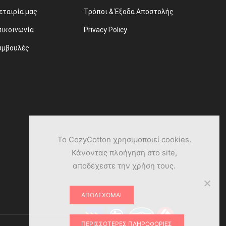
εταιρία μας
Τρόποι & Έξοδα Αποστολής
πικοινωνία
Privacy Policy
υμβουλές
Το CozyCotton χρησιμοποιεί cookies.
Κάνοντας πλοήγηση στο site,
αποδέχεστε την χρήση τους.
ΑΠΟΔΈΧΟΜΑΙ
ΠΕΡΙΣΣΌΤΕΡΕΣ ΠΛΗΡΟΦΟΡΊΕΣ