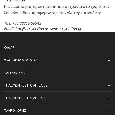
CozyCotton.gr
Η εταιρεία μας δραστηριοποιείται χρόνια στο χώρο των
λευκών ειδών προφέροντας τα καλύτερα προιόντα.
Τηλ
: +30 28310 36342
Email
:
info@cozycotton.gr
www.cozycotton.gr
ΚΑΛΆΘΙ
O ΛΟΓΑΡΙΑΣΜΌΣ ΜΟΥ
ΠΛΗΡΟΦΟΡΊΕΣ
ΤΗΛΕΦΩΝΙΚΈΣ ΠΑΡΑΓΓΕΛΊΕΣ
ΤΗΛΕΦΩΝΙΚΈΣ ΠΑΡΑΓΓΕΛΊΕΣ
ΠΛΗΡΟΦΟΡΊΕΣ