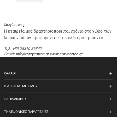
CozyCotton.gr
Η εταιρεία μας δραστηριοποιείται χρόνια στο χώρο των
λευκών ειδών προφέροντας τα καλύτερα προιόντα.
Τηλ
: +30 28310 36342
Email
:
info@cozycotton.gr
www.cozycotton.gr
ΚΑΛΆΘΙ
O ΛΟΓΑΡΙΑΣΜΌΣ ΜΟΥ
ΠΛΗΡΟΦΟΡΊΕΣ
ΤΗΛΕΦΩΝΙΚΈΣ ΠΑΡΑΓΓΕΛΊΕΣ