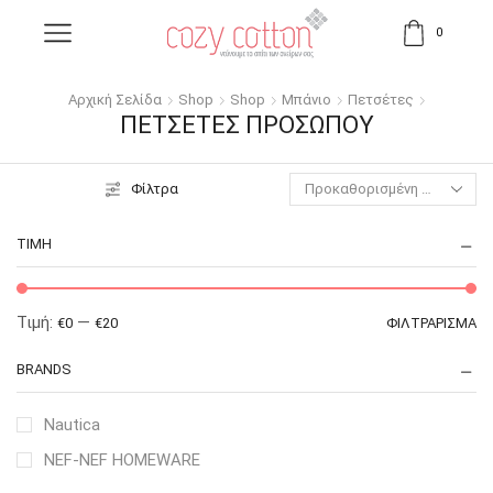
0
Αρχική Σελίδα
Shop
Shop
Μπάνιο
Πετσέτες
ΠΕΤΣΈΤΕΣ ΠΡΟΣΏΠΟΥ
Φίλτρα
ΤΙΜΉ
Τιμή:
—
€0
€20
ΦΙΛΤΡΆΡΙΣΜΑ
BRANDS
Nautica
NEF-NEF HOMEWARE