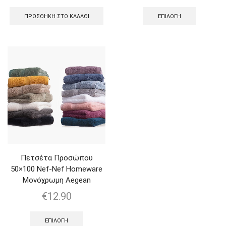
ΠΡΟΣΘΉΚΗ ΣΤΟ ΚΑΛΆΘΙ
ΕΠΙΛΟΓΉ
Πετσέτα Προσώπου
50×100 Nef-Nef Homeware
Μονόχρωμη Aegean
€
12.90
ΕΠΙΛΟΓΉ