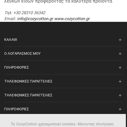
λευκών ειδών προφέροντας τα καλύτερα προιόντα.
Τηλ
: +30 28310 36342
Email
:
info@cozycotton.gr
www.cozycotton.gr
ΚΑΛΆΘΙ
O ΛΟΓΑΡΙΑΣΜΌΣ ΜΟΥ
ΠΛΗΡΟΦΟΡΊΕΣ
ΤΗΛΕΦΩΝΙΚΈΣ ΠΑΡΑΓΓΕΛΊΕΣ
ΤΗΛΕΦΩΝΙΚΈΣ ΠΑΡΑΓΓΕΛΊΕΣ
ΠΛΗΡΟΦΟΡΊΕΣ
Το CozyCotton χρησιμοποιεί cookies. Κάνοντας πλοήγηση