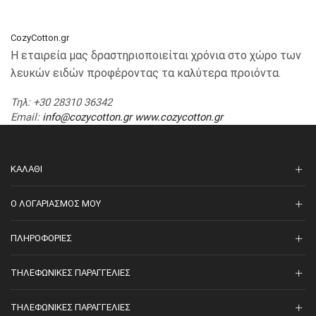
CozyCotton.gr
Η εταιρεία μας δραστηριοποιείται χρόνια στο χώρο των
λευκών ειδών προφέροντας τα καλύτερα προιόντα.
Τηλ
: +30 28310 36342
Email
:
info@cozycotton.gr
www.cozycotton.gr
ΚΑΛΆΘΙ
O ΛΟΓΑΡΙΑΣΜΌΣ ΜΟΥ
ΠΛΗΡΟΦΟΡΊΕΣ
ΤΗΛΕΦΩΝΙΚΈΣ ΠΑΡΑΓΓΕΛΊΕΣ
ΤΗΛΕΦΩΝΙΚΈΣ ΠΑΡΑΓΓΕΛΊΕΣ