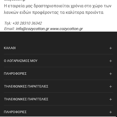
Η εταιρεία μας δραστηριοποιείται χρόνια στο χώρο των
λευκών ειδών προφέροντας τα καλύτερα προιόντα.
Τηλ
: +30 28310 36342
Email
:
info@cozycotton.gr
www.cozycotton.gr
ΚΑΛΆΘΙ
O ΛΟΓΑΡΙΑΣΜΌΣ ΜΟΥ
ΠΛΗΡΟΦΟΡΊΕΣ
ΤΗΛΕΦΩΝΙΚΈΣ ΠΑΡΑΓΓΕΛΊΕΣ
ΤΗΛΕΦΩΝΙΚΈΣ ΠΑΡΑΓΓΕΛΊΕΣ
ΠΛΗΡΟΦΟΡΊΕΣ