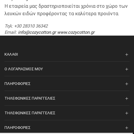
Η εταιρεία μας δραστηριοποιείται χρόνια στο χώρο των
λευκών ειδών προφέροντας τα καλύτερα προιόντα.
Τηλ
: +30 28310 36342
Email
:
info@cozycotton.gr
www.cozycotton.gr
ΚΑΛΆΘΙ
O ΛΟΓΑΡΙΑΣΜΌΣ ΜΟΥ
ΠΛΗΡΟΦΟΡΊΕΣ
ΤΗΛΕΦΩΝΙΚΈΣ ΠΑΡΑΓΓΕΛΊΕΣ
ΤΗΛΕΦΩΝΙΚΈΣ ΠΑΡΑΓΓΕΛΊΕΣ
ΠΛΗΡΟΦΟΡΊΕΣ