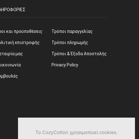
ΛΗΡΟΦΟΡΊΕΣ
ροι και προϋποθέσεις
Τρόποι παραγγελίας
ολιτική επιστροφής
Τρόποι πληρωμής
εταιρία μας
Τρόποι & Έξοδα Αποστολής
πικοινωνία
Privacy Policy
υμβουλές
Το CozyCotton χρησιμοποιεί cookies.