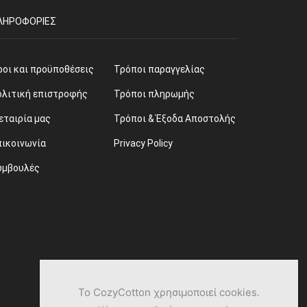
ΛΗΡΟΦΟΡΊΕΣ
ροι και προϋποθέσεις
Τρόποι παραγγελίας
ολιτική επιστροφής
Τρόποι πληρωμής
εταιρία μας
Τρόποι & Έξοδα Αποστολής
πικοινωνία
Privacy Policy
υμβουλές
Το CozyCotton χρησιμοποιεί cookies.