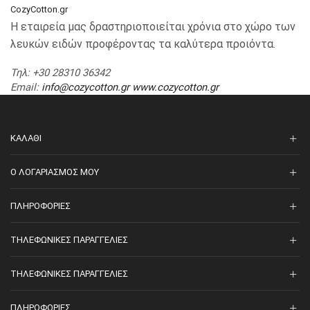
CozyCotton.gr
Η εταιρεία μας δραστηριοποιείται χρόνια στο χώρο των
λευκών ειδών προφέροντας τα καλύτερα προιόντα.
Τηλ
: +30 28310 36342
Email
:
info@cozycotton.gr
www.cozycotton.gr
ΚΑΛΆΘΙ
O ΛΟΓΑΡΙΑΣΜΌΣ ΜΟΥ
ΠΛΗΡΟΦΟΡΊΕΣ
ΤΗΛΕΦΩΝΙΚΈΣ ΠΑΡΑΓΓΕΛΊΕΣ
ΤΗΛΕΦΩΝΙΚΈΣ ΠΑΡΑΓΓΕΛΊΕΣ
ΠΛΗΡΟΦΟΡΊΕΣ