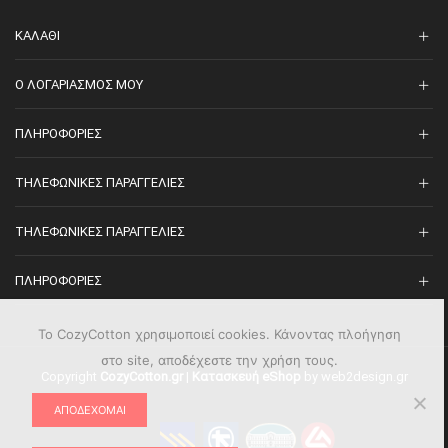
ΚΑΛΆΘΙ
O ΛΟΓΑΡΙΑΣΜΌΣ ΜΟΥ
ΠΛΗΡΟΦΟΡΊΕΣ
ΤΗΛΕΦΩΝΙΚΈΣ ΠΑΡΑΓΓΕΛΊΕΣ
ΤΗΛΕΦΩΝΙΚΈΣ ΠΑΡΑΓΓΕΛΊΕΣ
ΠΛΗΡΟΦΟΡΊΕΣ
Το CozyCotton χρησιμοποιεί cookies. Κάνοντας πλοήγηση
στο site, αποδέχεστε την χρήση τους.
Copyright
CozyCotton.gr
|
Κατασκευή eShop
by web2design.gr
ΑΠΟΔΈΧΟΜΑΙ