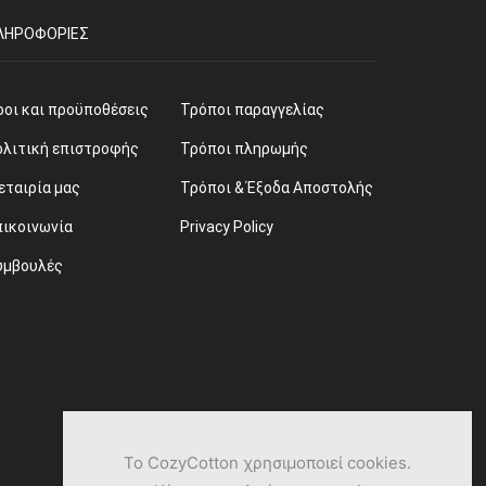
ΛΗΡΟΦΟΡΊΕΣ
ροι και προϋποθέσεις
Τρόποι παραγγελίας
ολιτική επιστροφής
Τρόποι πληρωμής
εταιρία μας
Τρόποι & Έξοδα Αποστολής
πικοινωνία
Privacy Policy
υμβουλές
Το CozyCotton χρησιμοποιεί cookies.