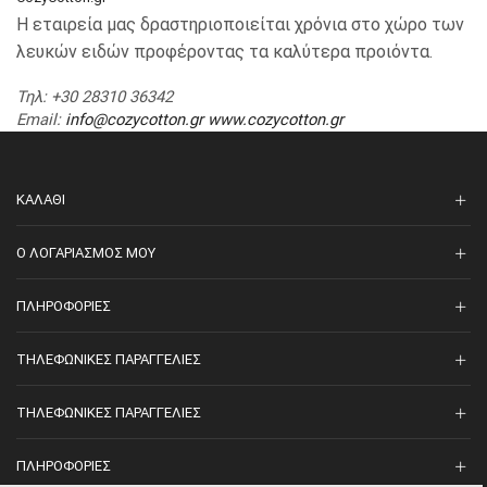
Η εταιρεία μας δραστηριοποιείται χρόνια στο χώρο των
λευκών ειδών προφέροντας τα καλύτερα προιόντα.
Τηλ
: +30 28310 36342
Email
:
info@cozycotton.gr
www.cozycotton.gr
ΚΑΛΆΘΙ
O ΛΟΓΑΡΙΑΣΜΌΣ ΜΟΥ
ΠΛΗΡΟΦΟΡΊΕΣ
ΤΗΛΕΦΩΝΙΚΈΣ ΠΑΡΑΓΓΕΛΊΕΣ
ΤΗΛΕΦΩΝΙΚΈΣ ΠΑΡΑΓΓΕΛΊΕΣ
ΠΛΗΡΟΦΟΡΊΕΣ