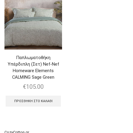
Παπλωματοθήκη
Υπέρδιπλη (Σετ) Nef-Nef
Homeware Elements
CALMING Sage Green
€
105.00
ΠΡΟΣΘΉΚΗ ΣΤΟ ΚΑΛΆΘΙ
CozyCotton.gr