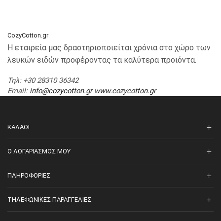
CozyCotton.gr
Η εταιρεία μας δραστηριοποιείται χρόνια στο χώρο των
λευκών ειδών προφέροντας τα καλύτερα προιόντα.
Τηλ
: +30 28310 36342
Email
:
info@cozycotton.gr
www.cozycotton.gr
ΚΑΛΆΘΙ
O ΛΟΓΑΡΙΑΣΜΌΣ ΜΟΥ
ΠΛΗΡΟΦΟΡΊΕΣ
ΤΗΛΕΦΩΝΙΚΈΣ ΠΑΡΑΓΓΕΛΊΕΣ