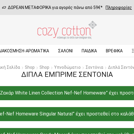
ΔΩΡΕΑΝ ΜΕΤΑΦΟΡΙΚΑ για αγορές πάνω από 59€*
Πληροφορίες
ΔΙΑΚΟΣΜΗΣΗ-ΑΡΩΜΑΤΙΚΑ
ΣΑΛΌΝΙ
ΠΑΙΔΙΚΆ
ΒΡΕΦΙΚΆ
ική Σελίδα
Shop
Shop
Υπνοδώματιο
Σεντόνια
Διπλά Σεντό
ΔΙΠΛΆ ΕΜΠΡΙΜΈ ΣΕΝΤΌΝΙΑ
ακάρ White Linen Collection Nef-Nef Homeware” έχει προστε
Nef Homeware Singular Natural” έχει προστεθεί στο καλάθι