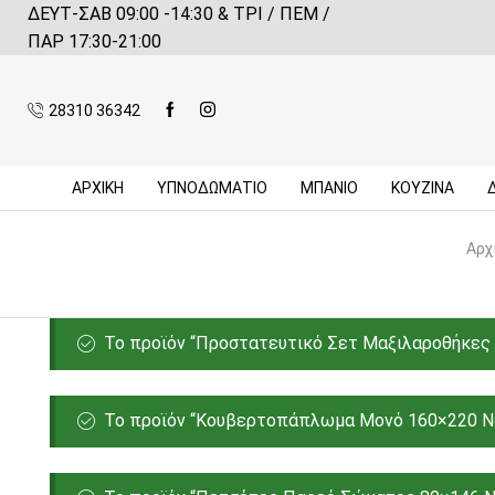
ΔΕΥΤ-ΣΑΒ 09:00 -14:30 & ΤΡΙ / ΠΕΜ /
 αγορές πάνω από 59€*
Πληροφορίες
ΠΑΡ 17:30-21:00
28310 36342
ΑΡΧΙΚΉ
ΥΠΝΟΔΩΜΑΤΙΟ
ΜΠΆΝΙΟ
ΚΟΥΖΊΝΑ
Αρχ
Το προϊόν “Προστατευτικό Σετ Μαξιλαροθήκες Ζ
Το προϊόν “Κουβερτοπάπλωμα Μονό 160×220 Nef-