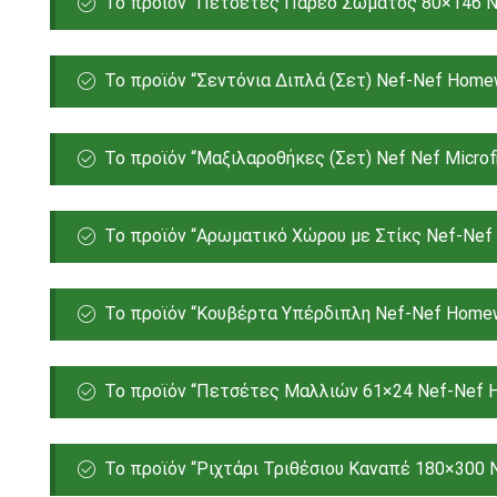
Το προϊόν “Πετσέτες Παρεό Σώματος 80×146 Ne
Το προϊόν “Σεντόνια Διπλά (Σετ) Nef-Nef Homewa
Το προϊόν “Μαξιλαροθήκες (Σετ) Nef Nef Μicrofi
Το προϊόν “Αρωματικό Χώρου με Στίκς Nef-Nef 
Το προϊόν “Κουβέρτα Υπέρδιπλη Nef-Nef Homewar
Το προϊόν “Πετσέτες Μαλλιών 61×24 Nef-Nef H
Το προϊόν “Ριχτάρι Τριθέσιου Καναπέ 180×300 N