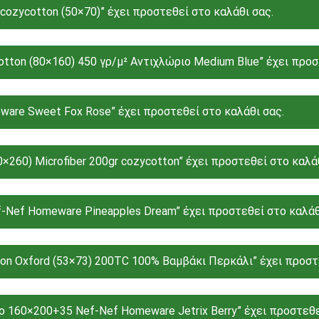
 cozycotton (50×70)” έχει προστεθεί στο καλάθι σας.
tton (80×160) 450 γρ/μ² Αντιχλώριο Medium Blue” έχει προσ
are Sweet Fox Rose” έχει προστεθεί στο καλάθι σας.
×260) Microfiber 200gr cozycotton” έχει προστεθεί στο καλάθ
-Nef Homeware Pineapples Dream” έχει προστεθεί στο καλάθ
on Oxford (53×73) 200TC 100% Βαμβάκι Περκάλι” έχει προστε
ο 160×200+35 Nef-Nef Homeware Jetrix Berry” έχει προστεθε