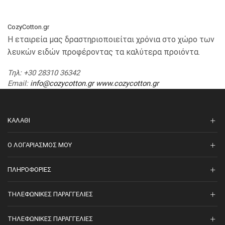
CozyCotton.gr
Η εταιρεία μας δραστηριοποιείται χρόνια στο χώρο των
λευκών ειδών προφέροντας τα καλύτερα προιόντα.
Τηλ
: +30 28310 36342
Email
:
info@cozycotton.gr
www.cozycotton.gr
ΚΑΛΆΘΙ
O ΛΟΓΑΡΙΑΣΜΌΣ ΜΟΥ
ΠΛΗΡΟΦΟΡΊΕΣ
ΤΗΛΕΦΩΝΙΚΈΣ ΠΑΡΑΓΓΕΛΊΕΣ
ΤΗΛΕΦΩΝΙΚΈΣ ΠΑΡΑΓΓΕΛΊΕΣ