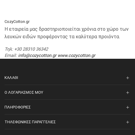
CozyCotton.gr
Η εταιρεία μας δραστηριοποιείται χρόνια στο χώρο των
λευκών ειδών προφέροντας τα καλύτερα προιόντα.
Τηλ
: +30 28310 36342
Email
:
info@cozycotton.gr
www.cozycotton.gr
ΚΑΛΆΘΙ
O ΛΟΓΑΡΙΑΣΜΌΣ ΜΟΥ
ΠΛΗΡΟΦΟΡΊΕΣ
ΤΗΛΕΦΩΝΙΚΈΣ ΠΑΡΑΓΓΕΛΊΕΣ