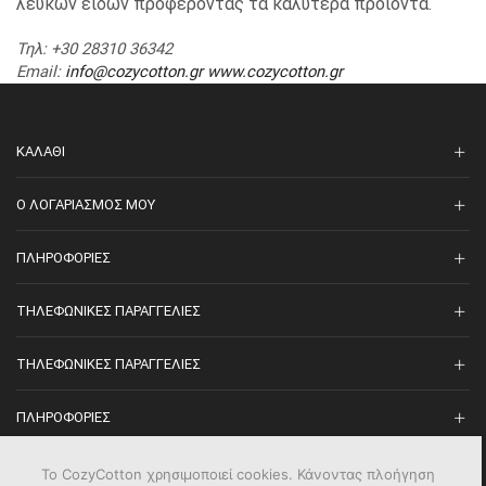
λευκών ειδών προφέροντας τα καλύτερα προιόντα.
Τηλ
: +30 28310 36342
Email
:
info@cozycotton.gr
www.cozycotton.gr
ΚΑΛΆΘΙ
O ΛΟΓΑΡΙΑΣΜΌΣ ΜΟΥ
ΠΛΗΡΟΦΟΡΊΕΣ
ΤΗΛΕΦΩΝΙΚΈΣ ΠΑΡΑΓΓΕΛΊΕΣ
ΤΗΛΕΦΩΝΙΚΈΣ ΠΑΡΑΓΓΕΛΊΕΣ
ΠΛΗΡΟΦΟΡΊΕΣ
Το CozyCotton χρησιμοποιεί cookies. Κάνοντας πλοήγηση