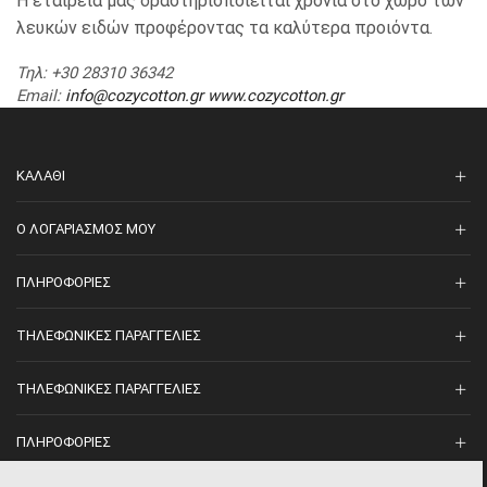
Η εταιρεία μας δραστηριοποιείται χρόνια στο χώρο των
λευκών ειδών προφέροντας τα καλύτερα προιόντα.
Τηλ
: +30 28310 36342
Email
:
info@cozycotton.gr
www.cozycotton.gr
ΚΑΛΆΘΙ
O ΛΟΓΑΡΙΑΣΜΌΣ ΜΟΥ
ΠΛΗΡΟΦΟΡΊΕΣ
ΤΗΛΕΦΩΝΙΚΈΣ ΠΑΡΑΓΓΕΛΊΕΣ
ΤΗΛΕΦΩΝΙΚΈΣ ΠΑΡΑΓΓΕΛΊΕΣ
ΠΛΗΡΟΦΟΡΊΕΣ