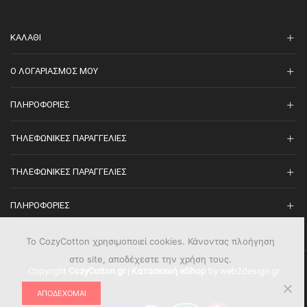
ΚΑΛΆΘΙ
O ΛΟΓΑΡΙΑΣΜΌΣ ΜΟΥ
ΠΛΗΡΟΦΟΡΊΕΣ
ΤΗΛΕΦΩΝΙΚΈΣ ΠΑΡΑΓΓΕΛΊΕΣ
ΤΗΛΕΦΩΝΙΚΈΣ ΠΑΡΑΓΓΕΛΊΕΣ
ΠΛΗΡΟΦΟΡΊΕΣ
Το CozyCotton χρησιμοποιεί cookies. Κάνοντας πλοήγηση
στο site, αποδέχεστε την χρήση τους.
Copyright
CozyCotton.gr
|
Κατασκευή eShop
by web2design.gr
ΑΠΟΔΈΧΟΜΑΙ