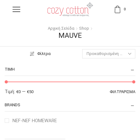
0
Αρχική Σελίδα
Shop
MAUVE
Φίλτρα
ΤΙΜΉ
Τιμή:
—
€0
€50
ΦΙΛΤΡΆΡΙΣΜΑ
BRANDS
NEF-NEF HOMEWARE