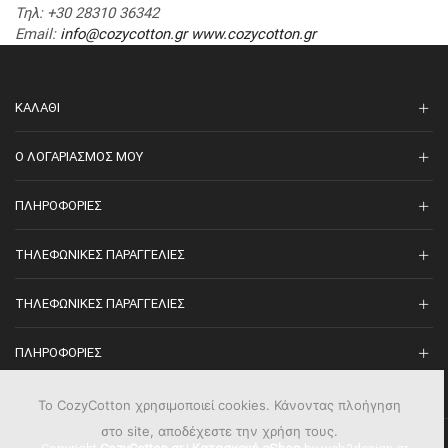
Τηλ
: +30 28310 36342
Email
:
info@cozycotton.gr
www.cozycotton.gr
ΚΑΛΆΘΙ
O ΛΟΓΑΡΙΑΣΜΌΣ ΜΟΥ
ΠΛΗΡΟΦΟΡΊΕΣ
ΤΗΛΕΦΩΝΙΚΈΣ ΠΑΡΑΓΓΕΛΊΕΣ
ΤΗΛΕΦΩΝΙΚΈΣ ΠΑΡΑΓΓΕΛΊΕΣ
ΠΛΗΡΟΦΟΡΊΕΣ
Το CozyCotton χρησιμοποιεί cookies. Κάνοντας πλοήγηση
στο site, αποδέχεστε την χρήση τους.