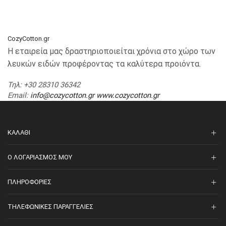
CozyCotton.gr
Η εταιρεία μας δραστηριοποιείται χρόνια στο χώρο των
λευκών ειδών προφέροντας τα καλύτερα προιόντα.
Τηλ
: +30 28310 36342
Email
:
info@cozycotton.gr
www.cozycotton.gr
ΚΑΛΆΘΙ
O ΛΟΓΑΡΙΑΣΜΌΣ ΜΟΥ
ΠΛΗΡΟΦΟΡΊΕΣ
ΤΗΛΕΦΩΝΙΚΈΣ ΠΑΡΑΓΓΕΛΊΕΣ