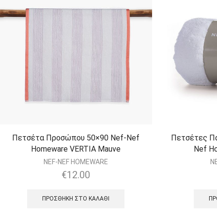
Πετσέτα Προσώπου 50×90 Nef-Nef
Πετσέτες Π
Homeware VERTIA Mauve
Nef H
NEF-NEF HOMEWARE
N
€
12.00
ΠΡΟΣΘΉΚΗ ΣΤΟ ΚΑΛΆΘΙ
ΠΡ