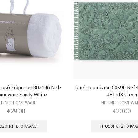
αρεό Σώματος 80×146 Nef-
Ταπέτο μπάνιου 60×90 Nef
omeware Sandy White
JETRIX Green
EF-NEF HOMEWARE
NEF-NEF HOMEWA
€
29.00
€
20.00
ΟΣΘΉΚΗ ΣΤΟ ΚΑΛΆΘΙ
ΠΡΟΣΘΉΚΗ ΣΤΟ ΚΑΛ