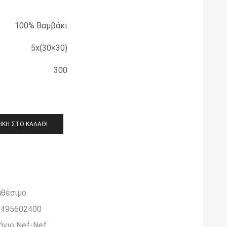
100% Βαμβάκι
5x(30×30)
300
ΚΗ ΣΤΟ ΚΑΛΆΘΙ
αθέσιμο
5495602400
νιο Nef-Nef