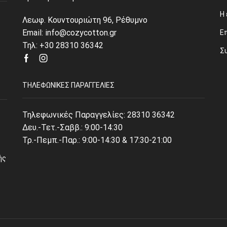
Η 
Λεωφ. Κουντουριώτη 96, Ρέθυμνο
Email: info@cozycotton.gr
Ε
Τηλ: +30 28310 36342
Σ
Facebook
Instagram
ΤΗΛΕΦΩΝΙΚΈΣ ΠΑΡΑΓΓΕΛΊΕΣ
Τηλεφωνικές Παραγγελίες:
28310 36342
Δευ.-Τετ.-Σαββ.: 9:00-14:30
Τρ.-Πεμπ.-Παρ.: 9:00-14:30 & 17:30-21:00
ής