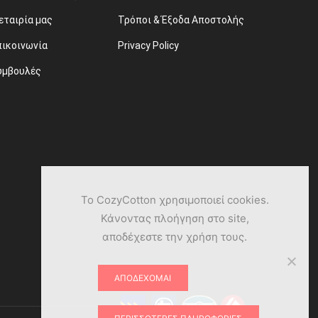
εταιρία μας
Τρόποι & Έξοδα Αποστολής
πικοινωνία
Privacy Policy
υμβουλές
Το CozyCotton χρησιμοποιεί cookies.
Κάνοντας πλοήγηση στο site,
αποδέχεστε την χρήση τους.
ΑΠΟΔΈΧΟΜΑΙ