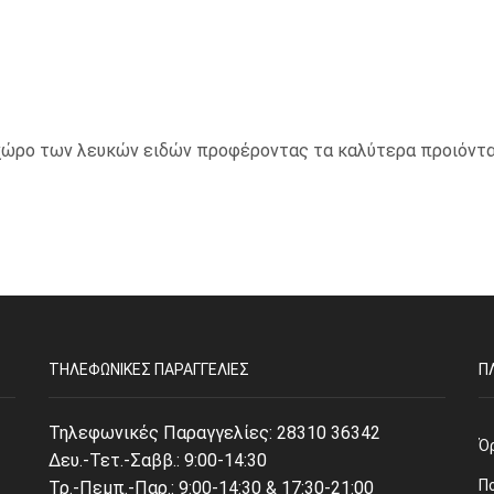
ο χώρο των λευκών ειδών προφέροντας τα καλύτερα προιόντα
ΤΗΛΕΦΩΝΙΚΈΣ ΠΑΡΑΓΓΕΛΊΕΣ
Π
Τηλεφωνικές Παραγγελίες:
28310 36342
Ό
Δευ.-Τετ.-Σαββ.: 9:00-14:30
Π
Τρ.-Πεμπ.-Παρ.: 9:00-14:30 & 17:30-21:00