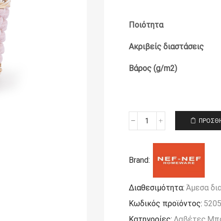
Ποιότητα
Ακριβείς διαστάσεις
Βάρος (g/m2)
ΠΡΟΣΘΉ
Καλαθάκι
Mπάνιου
(Σετ)
Nef-
Brand:
Nef
Homeware
Borra
Διαθεσιμότητα:
Άμεσα δι
Lilac
Κωδικός προϊόντος:
520
ποσότητα
Κατηγορίες:
Λαβέτες
,
Μπά