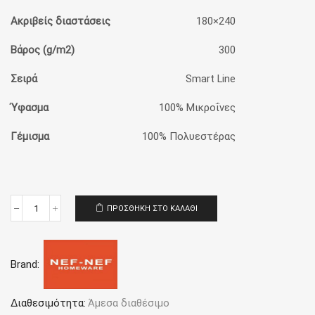
Ακριβείς διαστάσεις
180×240
Βάρος (g/m2)
300
Σειρά
Smart Line
Ύφασμα
100% Μικροΐνες
Γέμισμα
100% Πολυεστέρας
ΠΡΟΣΘΉΚΗ ΣΤΟ ΚΑΛΆΘΙ
Κουβερλί
Μονό
180x240
Nef-
Brand:
Nef
Homeware
Microfiber
Jetrix
Διαθεσιμότητα:
Άμεσα διαθέσιμο
Green