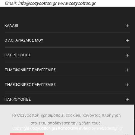
Email
:
info@cozycotton.gr
www.cozycotton.gr
ΚΑΛΆΘΙ
O ΛΟΓΑΡΙΑΣΜΌΣ ΜΟΥ
ΠΛΗΡΟΦΟΡΊΕΣ
ΤΗΛΕΦΩΝΙΚΈΣ ΠΑΡΑΓΓΕΛΊΕΣ
ΤΗΛΕΦΩΝΙΚΈΣ ΠΑΡΑΓΓΕΛΊΕΣ
ΠΛΗΡΟΦΟΡΊΕΣ
Το CozyCotton χρησιμοποιεί cookies. Κάνοντας πλοήγηση
στο site, αποδέχεστε την χρήση τους.
Copyright
CozyCotton.gr
|
Κατασκευή eShop
by web2design.gr