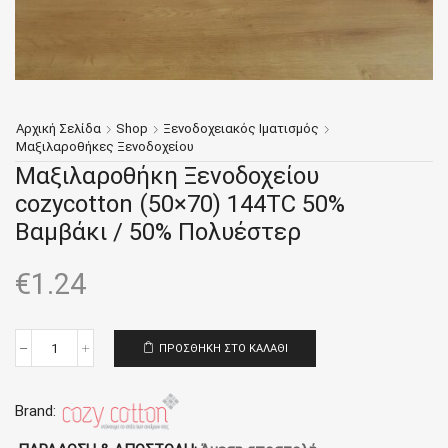
Αρχική Σελίδα
Shop
Ξενοδοχειακός Ιματισμός
Μαξιλαροθήκες Ξενοδοχείου
Μαξιλαροθήκη Ξενοδοχείου
cozycotton (50×70) 144TC 50%
Βαμβάκι / 50% Πολυέστερ
€
1.24
ΠΡΟΣΘΉΚΗ ΣΤΟ ΚΑΛΆΘΙ
Μαξιλαροθήκη
Ξενοδοχείου
cozycotton
(50x70)
Brand:
144TC
50%