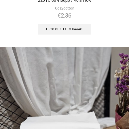
220TC 60% Βαμβ / 40% Πολ
Cozycotton
€
2.36
ΠΡΟΣΘΉΚΗ ΣΤΟ ΚΑΛΆΘΙ