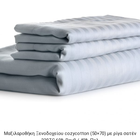
Μαξιλαροθήκη Ξενοδοχείου cozycotton (50×70) με ρίγα σατέν