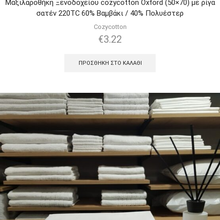
Μαξιλαροθήκη Ξενοδοχείου cozycotton Oxford (50×70) με ρίγα
σατέν 220TC 60% Βαμβάκι / 40% Πολυέστερ
Cozycotton
€
3.22
ΠΡΟΣΘΉΚΗ ΣΤΟ ΚΑΛΆΘΙ