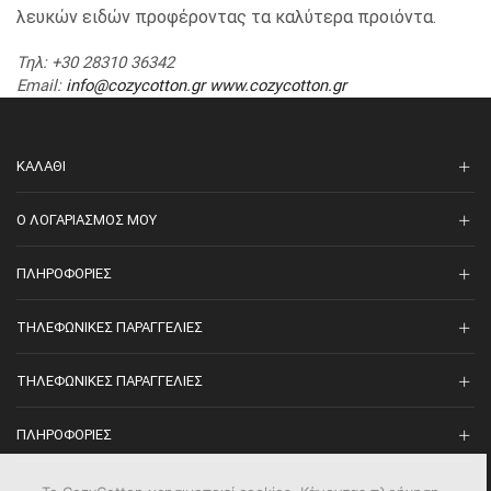
λευκών ειδών προφέροντας τα καλύτερα προιόντα.
Τηλ
: +30 28310 36342
Email
:
info@cozycotton.gr
www.cozycotton.gr
ΚΑΛΆΘΙ
O ΛΟΓΑΡΙΑΣΜΌΣ ΜΟΥ
ΠΛΗΡΟΦΟΡΊΕΣ
ΤΗΛΕΦΩΝΙΚΈΣ ΠΑΡΑΓΓΕΛΊΕΣ
ΤΗΛΕΦΩΝΙΚΈΣ ΠΑΡΑΓΓΕΛΊΕΣ
ΠΛΗΡΟΦΟΡΊΕΣ