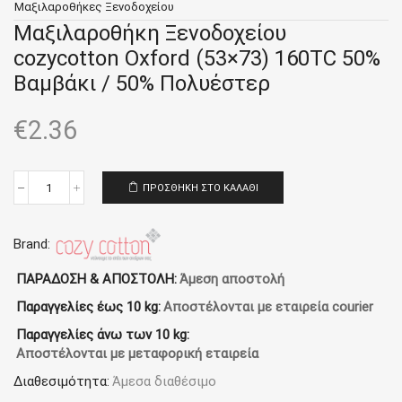
Μαξιλαροθήκες Ξενοδοχείου
Μαξιλαροθήκη Ξενοδοχείου
cozycotton Oxford (53×73) 160TC 50%
Βαμβάκι / 50% Πολυέστερ
€
2.36
ΠΡΟΣΘΉΚΗ ΣΤΟ ΚΑΛΆΘΙ
Μαξιλαροθήκη
Ξενοδοχείου
cozycotton
Oxford
Brand:
(53x73)
160TC
ΠΑΡΑΔΟΣΗ & ΑΠΟΣΤΟΛΗ:
Άμεση αποστολή
50%
Παραγγελίες έως 10 kg:
Αποστέλονται με εταιρεία courier
Βαμβάκι
/
Παραγγελίες άνω των 10 kg:
50%
Αποστέλονται με μεταφορική εταιρεία
Πολυέστερ
ποσότητα
Διαθεσιμότητα:
Άμεσα διαθέσιμο