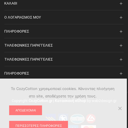
ΚΑΛΆΘΙ
O ΛΟΓΑΡΙΑΣΜΌΣ ΜΟΥ
ΠΛΗΡΟΦΟΡΊΕΣ
ΤΗΛΕΦΩΝΙΚΈΣ ΠΑΡΑΓΓΕΛΊΕΣ
ΤΗΛΕΦΩΝΙΚΈΣ ΠΑΡΑΓΓΕΛΊΕΣ
ΠΛΗΡΟΦΟΡΊΕΣ
Το CozyCotton χρησιμοποιεί cookies. Κάνοντας πλοήγηση
στο site, αποδέχεστε την χρήση τους.
Copyright
CozyCotton.gr
|
Κατασκευή eShop
by web2design.gr
ΑΠΟΔΈΧΟΜΑΙ
ΠΕΡΙΣΣΌΤΕΡΕΣ ΠΛΗΡΟΦΟΡΊΕΣ