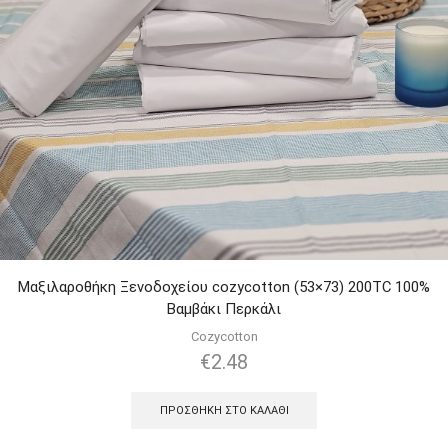
Μαξιλαροθήκη Ξενοδοχείου cozycotton (53×73) 200TC 100%
Βαμβάκι Περκάλι
Cozycotton
€
2.48
ΠΡΟΣΘΉΚΗ ΣΤΟ ΚΑΛΆΘΙ