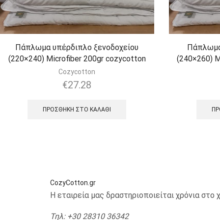
Πάπλωμα υπέρδιπλο ξενοδοχείου
Πάπλωμα 
(220×240) Microfiber 200gr cozycotton
(240×260) M
Cozycotton
€
27.28
ΠΡΟΣΘΉΚΗ ΣΤΟ ΚΑΛΆΘΙ
ΠΡ
CozyCotton.gr
Η εταιρεία μας δραστηριοποιείται χρόνια στ
Τηλ
: +30 28310 36342