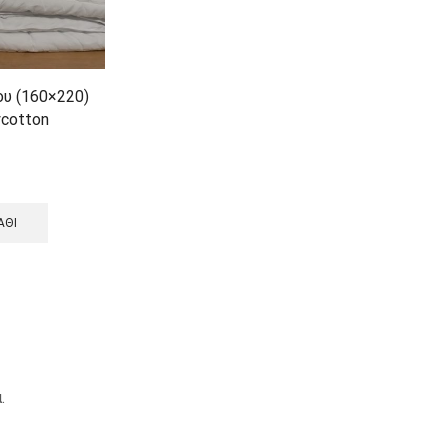
υ (160×220)
ycotton
ΆΘΙ
.