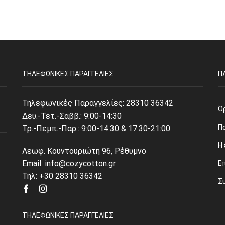
ΤΗΛΕΦΩΝΙΚΈΣ ΠΑΡΑΓΓΕΛΊΕΣ
Π
Τηλεφωνικές Παραγγελίες:
28310 36342
Ό
Δευ.-Τετ.-Σαββ.: 9:00-14:30
Π
Τρ.-Πεμπ.-Παρ.: 9:00-14:30 & 17:30-21:00
Η 
Λεωφ. Κουντουριώτη 96, Ρέθυμνο
Email: info@cozycotton.gr
Ε
Τηλ: +30 28310 36342
Σ
Facebook
Instagram
ΤΗΛΕΦΩΝΙΚΈΣ ΠΑΡΑΓΓΕΛΊΕΣ