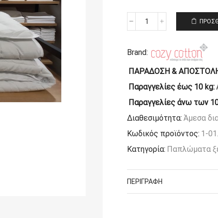
ΠΡΟΣΘ
Πάπλωμα
King
Size
Brand:
Ξενοδοχείου
(240x260)
ΠΑΡΑΔΟΣΗ & ΑΠΟΣΤΟΛΗ
Microfiber
200gr
Παραγγελίες έως 10 kg:
cozycotton
Παραγγελίες άνω των 10
ποσότητα
Διαθεσιμότητα:
Άμεσα δι
Κωδικός προϊόντος:
1-01
Κατηγορία:
Παπλώματα ξ
ΠΕΡΙΓΡΑΦΉ