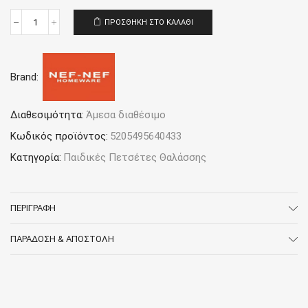
ΠΡΟΣΘΉΚΗ ΣΤΟ ΚΑΛΆΘΙ
Παιδική
Πετσέτα
θαλάσσης
70x120
Brand:
Nef-
Nef
Homeware
Miss
Διαθεσιμότητα:
Άμεσα διαθέσιμο
Honolulu
Κωδικός προϊόντος:
5205495640433
ποσότητα
Κατηγορία:
Παιδικές Πετσέτες Θαλάσσης
ΠΕΡΙΓΡΑΦΉ
ΠΑΡΆΔΟΣΗ & ΑΠΟΣΤΟΛΉ