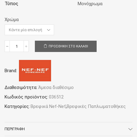
Τύπος
Μονόχρωμα
Χρώμα
ΠΡΟΣΘΉΚΗ ΣΤΟ ΚΑΛΆΘΙ
Παπλωματοθήκη
Βρεφική
110x150
Nef-
Brand:
Nef
Homeware
Basic
ποσότητα
Διαθεσιμότητα:
Άμεσα διαθέσιμο
Κωδικός προϊόντος:
036512
Κατηγορίες:
Βρεφικά Nef-Nef
,
Βρεφικές Παπλωματοθήκες
ΠΕΡΙΓΡΑΦΉ