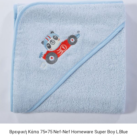
Βρεφική Κάπα 75×75 Nef-Nef Homeware Super Boy L.Blue