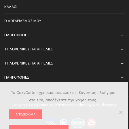
ΚΑΛΆΘΙ
O ΛΟΓΑΡΙΑΣΜΌΣ ΜΟΥ
ΠΛΗΡΟΦΟΡΊΕΣ
ΤΗΛΕΦΩΝΙΚΈΣ ΠΑΡΑΓΓΕΛΊΕΣ
ΤΗΛΕΦΩΝΙΚΈΣ ΠΑΡΑΓΓΕΛΊΕΣ
ΠΛΗΡΟΦΟΡΊΕΣ
Το CozyCotton χρησιμοποιεί cookies. Κάνοντας πλοήγηση
στο site, αποδέχεστε την χρήση τους.
Copyright
CozyCotton.gr
|
Κατασκευή eShop
by web2design.gr
ΑΠΟΔΈΧΟΜΑΙ