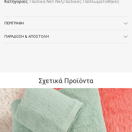
Κατηγορίες:
Παιδικά Nef-Nef
,
Παιδικές Παπλωματοθήκες
ΠΕΡΙΓΡΑΦΉ
ΠΑΡΆΔΟΣΗ & ΑΠΟΣΤΟΛΉ
Σχετικά Προϊόντα