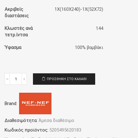
Ακριβείς
1Χ(160Χ240)-1Χ(52Χ72)
διαστάσεις
Κλωστές ανά
144
τετρ.ίντσα
Ύφασμα
100% βαμβάκι
ΠΡΟΣΘΉΚΗ ΣΤΟ ΚΑΛΆΘΙ
Παπλωματοθήκη
Παιδική
Μονή
(Σετ)
Brand:
Nef-
Nef
Homeware
Roller
Διαθεσιμότητα:
Άμεσα διαθέσιμο
Friends
Κωδικός προϊόντος:
5205495620183
ποσότητα