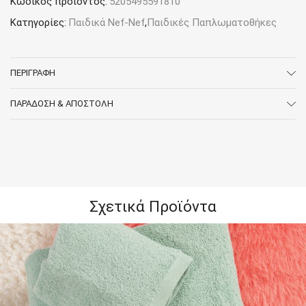
Κωδικός προϊόντος:
5205495591810
Sweet-
Lovely
Κατηγορίες:
Παιδικά Nef-Nef
,
Παιδικές Παπλωματοθήκες
ποσότητα
ΠΕΡΙΓΡΑΦΉ
ΠΑΡΆΔΟΣΗ & ΑΠΟΣΤΟΛΉ
Σχετικά Προϊόντα