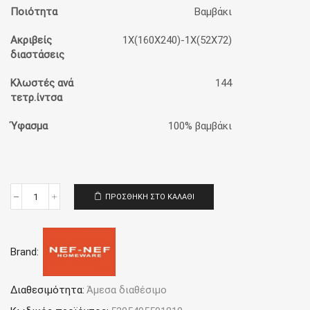
Ποιότητα
Βαμβάκι
Ακριβείς
1Χ(160Χ240)-1Χ(52Χ72)
διαστάσεις
Κλωστές ανά
144
τετρ.ίντσα
Ύφασμα
100% βαμβάκι
ΠΡΟΣΘΉΚΗ ΣΤΟ ΚΑΛΆΘΙ
Παπλωματοθήκη
Παιδική
Μονή
(Σετ)
Brand:
Nef-
Nef
Homeware
Tweet
Διαθεσιμότητα:
Άμεσα διαθέσιμο
So