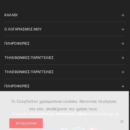
ΚΑΛΆΘΙ
O ΛΟΓΑΡΙΑΣΜΌΣ ΜΟΥ
ΠΛΗΡΟΦΟΡΊΕΣ
ΤΗΛΕΦΩΝΙΚΈΣ ΠΑΡΑΓΓΕΛΊΕΣ
ΤΗΛΕΦΩΝΙΚΈΣ ΠΑΡΑΓΓΕΛΊΕΣ
ΠΛΗΡΟΦΟΡΊΕΣ
Το CozyCotton χρησιμοποιεί cookies. Κάνοντας πλοήγηση
στο site, αποδέχεστε την χρήση τους.
Copyright
CozyCotton.gr
|
Κατασκευή eShop
by web2design.gr
ΑΠΟΔΈΧΟΜΑΙ