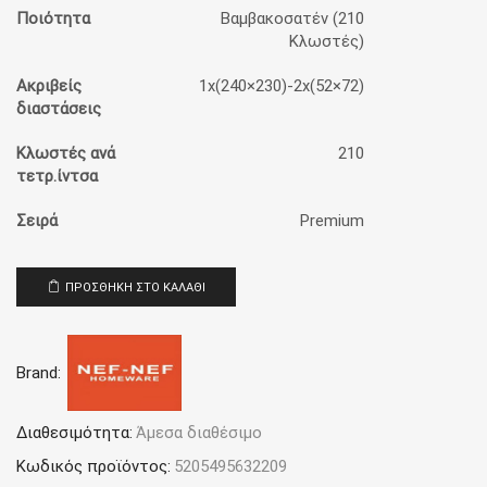
Ποιότητα
Βαμβακοσατέν (210
Κλωστές)
Ακριβείς
1x(240×230)-2x(52×72)
διαστάσεις
Κλωστές ανά
210
τετρ.ίντσα
Σειρά
Premium
ΠΡΟΣΘΉΚΗ ΣΤΟ ΚΑΛΆΘΙ
Brand:
Διαθεσιμότητα:
Άμεσα διαθέσιμο
Κωδικός προϊόντος:
5205495632209