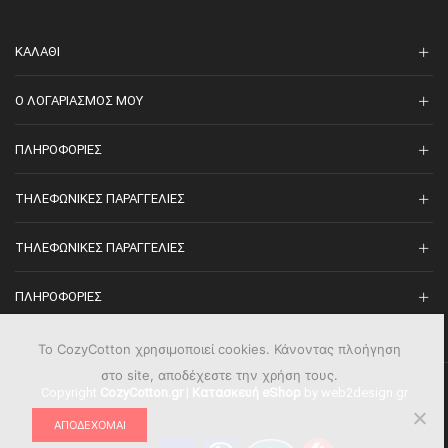
ΚΑΛΆΘΙ
O ΛΟΓΑΡΙΑΣΜΌΣ ΜΟΥ
ΠΛΗΡΟΦΟΡΊΕΣ
ΤΗΛΕΦΩΝΙΚΈΣ ΠΑΡΑΓΓΕΛΊΕΣ
ΤΗΛΕΦΩΝΙΚΈΣ ΠΑΡΑΓΓΕΛΊΕΣ
ΠΛΗΡΟΦΟΡΊΕΣ
Το CozyCotton χρησιμοποιεί cookies. Κάνοντας πλοήγηση
στο site, αποδέχεστε την χρήση τους.
Copyright
CozyCotton.gr
|
Κατασκευή eShop
by web2design.gr
ΑΠΟΔΈΧΟΜΑΙ